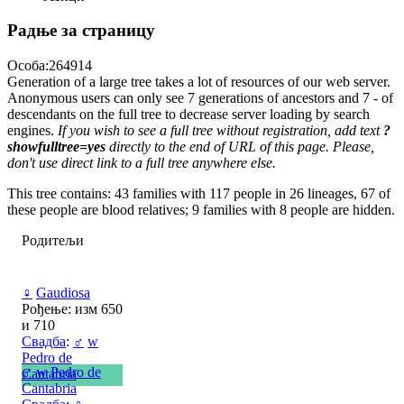
Радње за страницу
Особа:264914
Generation of a large tree takes a lot of resources of our web server.
Anonymous users can only see 7 generations of ancestors and 7 - of
descendants on the full tree to decrease server loading by search
engines.
If you wish to see a full tree without registration, add text
?
showfulltree=yes
directly to the end of URL of this page. Please,
don't use direct link to a full tree anywhere else.
This tree contains: 43 families with 117 people in 26 lineages, 67 of
these people are blood relatives; 9 families with 8 people are hidden.
Родитељи
♀
Gaudiosa
Рођење: изм 650
и 710
Свадба
:
♂
w
Pedro de
♂
w
Pedro de
Cantabria
Cantabria