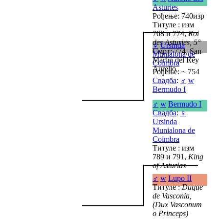
Asturies
Рођење: 740изр
Титуле : изм
768 и 774,
Roi
des Asturies, 5°
♀
Ursinda
Смрт: 774, San
Munialona de
Martín del Rey
Coimbra
Aurelio
Рођење: ~ 754
Свадба
:
♂
w
Bermudo I
♂
w
Bermudo I
Свадба
:
♀
Ursinda
Munialona de
Coimbra
Титуле : изм
789 и 791,
King
of Asturias
♂
w
Lupo II
Титуле :
Duque
de Vasconia,
(Dux Vasconum
o Princeps)