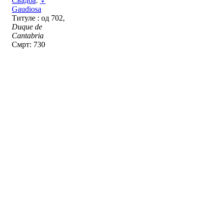
Свадба
:
♀
Gaudiosa
Титуле : од 702,
Duque de
Cantabria
Смрт: 730