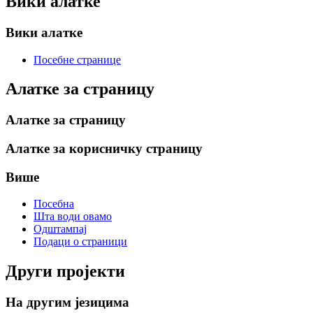
Вики алатке
Вики алатке
Посебне странице
Алатке за страницу
Алатке за страницу
Алатке за корисничку страницу
Више
Посебна
Шта води овамо
Одштампај
Подаци о страници
Други пројекти
На другим језицима