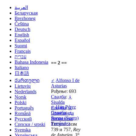
العربية
Беларуская
Brezhoneg
Čeština
Deutsch
English
Español
Suomi
Français
עברית
Bahasa Indonesia
== 2 ==
Italiano
日本語
Ქართული
♂
Alfonso I de
Asturias
Lietuvių
Рођење: 693
Nederlands
Свадба
:
♀
Norsk
Sisalda
Polski
♀
Hija Pérez
Свадба
:
♀
Português
Свадба
:
♂
Эрмезинда
Română
Sonna (Suero)
Визиготка
Русский
Ferrández
Титуле : изм
Српски / srpski
739 и 757,
Rey
Svenska
de Asturias, 3°
Українська