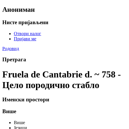
Анониман
Нисте пријављени
Отвори налог
Пријави ме
Родовид
Претрага
Fruela de Cantabrie d. ~ 758 -
Цело породично стабло
Именски простори
Више
Више
Језици