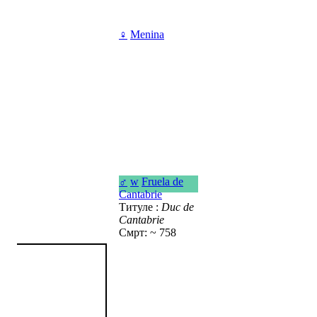
♀
Menina
♂
w
Fruela de
Cantabrie
Титуле :
Duc de
Cantabrie
Смрт: ~ 758