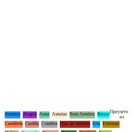
Преузето
Ansurez
Aragón
Astur
Asturias
Beni Ansúrez
Bierzo
из
Cantábria
Castilla
Coimbra
Diaz de Saldana
Eriz
Fezensac