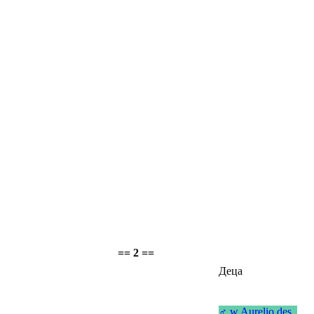
== 2 ==
Деца
♂
w
Aurelio des