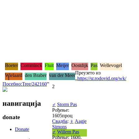
Boeter
Comminck
Fluit
Meijer
Oostdijk
Pas
Wellevogel
Преузето из
Wielaard
den Braber
van der Meer
1
„
https://sr.rodovid.org/wk/
Посебно:Tree/242160
”
2
навигација
♂
Storm Pas
Рођење:
1605проц
donate
Свадба
:
♀
Aagje
Simons
Donate
♂
Willem Pas
Рођење: 1600,