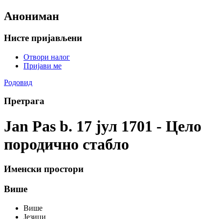
Анониман
Нисте пријављени
Отвори налог
Пријави ме
Родовид
Претрага
Jan Pas b. 17 јул 1701 - Цело
породично стабло
Именски простори
Више
Више
Језици