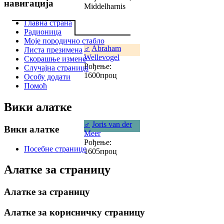
навигација
Middelharnis
Главна страна
Радионица
Моје породично стабло
♂
Abraham
Листа презимена
Wellevogel
Скорашње измене
Рођење:
Случајна страница
1600проц
Особу додати
Помоћ
Вики алатке
♂
Joris van der
Вики алатке
Meer
Рођење:
Посебне странице
1605проц
Алатке за страницу
Алатке за страницу
Алатке за корисничку страницу