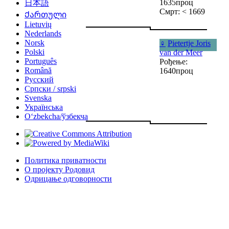
1635проц
日本語
Смрт: < 1669
Ქართული
Lietuvių
Nederlands
Norsk
♀
Pietertje Joris
Polski
van der Meer
Português
Рођење:
Română
1640проц
Русский
Српски / srpski
Svenska
Українська
Oʻzbekcha/ўзбекча
Политика приватности
О пројекту Родовид
Одрицање одговорности