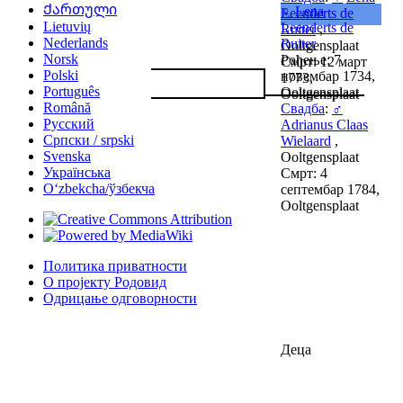
Ქართული
♀
Lena
Leenderts de
Lietuvių
Leenderts de
Ruiter
,
Nederlands
Ruiter
Ooltgensplaat
Norsk
Рођење: 7
Смрт: 12 март
Polski
новембар 1734,
1773,
Português
Ooltgensplaat
Ooltgensplaat
Română
Свадба
:
♂
Русский
Adrianus Claas
Српски / srpski
Wielaard
,
Svenska
Ooltgensplaat
Українська
Смрт: 4
Oʻzbekcha/ўзбекча
септембар 1784,
Ooltgensplaat
Политика приватности
О пројекту Родовид
Одрицање одговорности
Деца