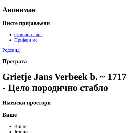
Анониман
Нисте пријављени
Отвори налог
Пријави ме
Родовид
Претрага
Grietje Jans Verbeek b. ~ 1717
- Цело породично стабло
Именски простори
Више
Више
Језици