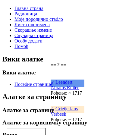
Главна страна
Радионица
Моје породично стабло
Листа презимена
Скорашње измене
Случајна страница
Особу додати
Помоћ
Вики алатке
== 2 ==
Вики алатке
♂
Leendert
Посебне странице
Abrams Ruiter
Рођење: ~ 1717
Алатке за страницу
♀
Grietje Jans
Алатке за страницу
Verbeek
Рођење: ~ 1717
Алатке за корисничку страницу
Више