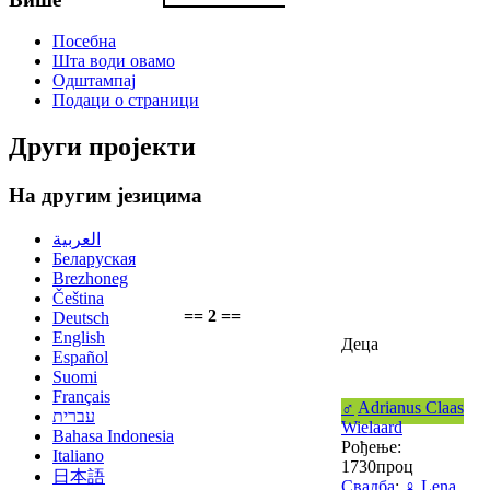
Посебна
Шта води овамо
Одштампај
Подаци о страници
Други пројекти
На другим језицима
العربية
Беларуская
Brezhoneg
Čeština
== 2 ==
Deutsch
English
Деца
Español
Suomi
Français
♂
Adrianus Claas
עברית
Wielaard
Bahasa Indonesia
Рођење:
Italiano
1730проц
日本語
Свадба
:
♀
Lena