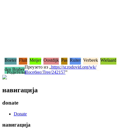
Boeter
Fluit
Meijer
Oostdijk
Pas
Ruiter
Verbeek
Wielaard
Преузето из „
https://sr.rodovid.org/wk/
den Braber
Родитељи
Посебно:Tree/242157
”
навигација
donate
Donate
навигација