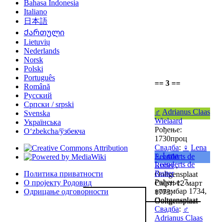
Bahasa Indonesia
Italiano
日本語
Ქართული
Lietuvių
Nederlands
Norsk
Polski
Português
== 3 ==
Română
Русский
Српски / srpski
♂
Adrianus Claas
Svenska
Wielaard
Українська
Рођење:
Oʻzbekcha/ўзбекча
1730проц
Свадба
:
♀
Lena
♀
Lena
Leenderts de
Leenderts de
Ruiter
,
Ruiter
Политика приватности
Ooltgensplaat
Рођење: 7
О пројекту Родовид
Смрт: 12 март
новембар 1734,
Одрицање одговорности
1773,
Ooltgensplaat
Ooltgensplaat
Свадба
:
♂
Adrianus Claas