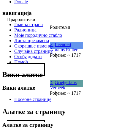
Donate
навигација
Прародитељи
Главна страна
Родитељи
Радионица
Моје породично стабло
Листа презимена
♂
Leendert
Скорашње измене
Abrams Ruiter
Случајна страница
Рођење: ~ 1717
Особу додати
Помоћ
Вики алатке
♀
Grietje Jans
Вики алатке
Verbeek
Рођење: ~ 1717
Посебне странице
Алатке за страницу
Алатке за страницу