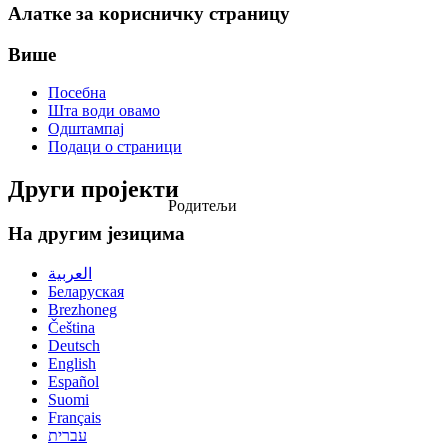
Алатке за корисничку страницу
Више
Посебна
Шта води овамо
Одштампај
Подаци о страници
Други пројекти
Родитељи
На другим језицима
العربية
Беларуская
Brezhoneg
Čeština
Deutsch
English
Español
Suomi
Français
עברית