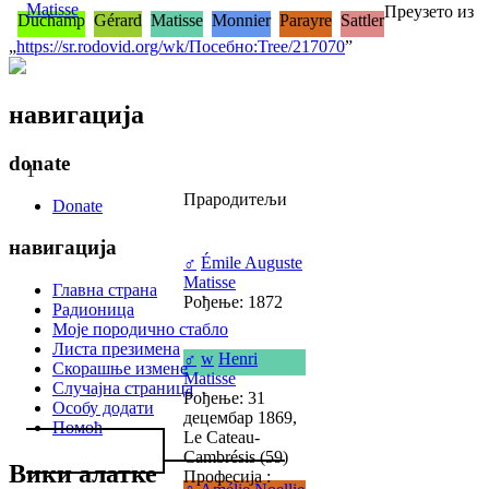
Matisse
Преузето из
Duchamp
Gérard
Matisse
Monnier
Parayre
Sattler
„
https://sr.rodovid.org/wk/Посебно:Tree/217070
”
навигација
donate
1
Прародитељи
Donate
навигација
♂
Émile Auguste
Matisse
Главна страна
Рођење: 1872
Радионица
Моје породично стабло
Листа презимена
♂
w
Henri
Скорашње измене
Matisse
Случајна страница
Рођење: 31
Особу додати
децембар 1869,
Помоћ
Le Cateau-
Cambrésis (59)
Вики алатке
Професија :