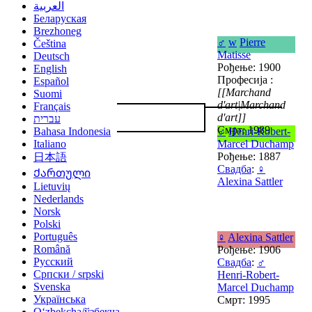
العربية
Беларуская
Brezhoneg
♂
w
Pierre
Čeština
Matisse
Deutsch
Рођење: 1900
English
Професија :
Español
[[Marchand
Suomi
d'art|Marchand
Français
d'art]]
עברית
Смрт: 1989
Bahasa Indonesia
♂
Henri-Robert-
Italiano
Marcel Duchamp
Рођење: 1887
日本語
Свадба
:
♀
Ქართული
Alexina Sattler
Lietuvių
Nederlands
Norsk
Polski
Português
♀
Alexina Sattler
Română
Рођење: 1906
Русский
Свадба
:
♂
Српски / srpski
Henri-Robert-
Svenska
Marcel Duchamp
Українська
Смрт: 1995
Oʻzbekcha/ўзбекча