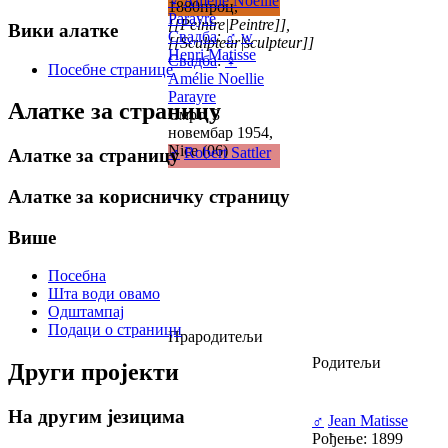
♀
Amélie Noellie
1880проц,
Parayre
[[Peintre|Peintre]],
Вики алатке
Свадба
:
♂
w
[[Sculpteur|sculpteur]]
Henri Matisse
Свадба
:
♀
Посебне странице
Amélie Noellie
Parayre
Алатке за страницу
Смрт: 3
новембар 1954,
Nice (06)
♂
Robert Sattler
Алатке за страницу
Алатке за корисничку страницу
Више
Посебна
Шта води овамо
Одштампај
Подаци о страници
Прародитељи
Родитељи
Други пројекти
На другим језицима
♂
Jean Matisse
Рођење: 1899