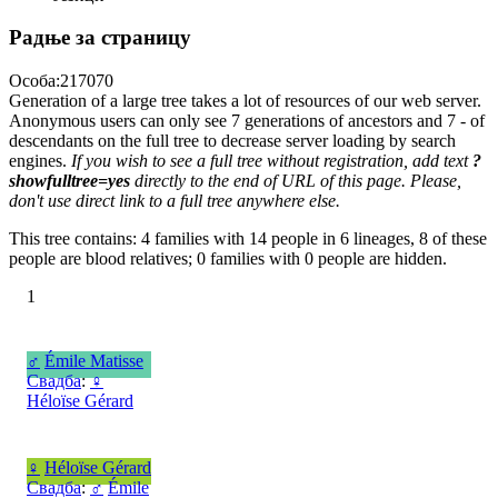
Радње за страницу
Особа:217070
Generation of a large tree takes a lot of resources of our web server.
Anonymous users can only see 7 generations of ancestors and 7 - of
descendants on the full tree to decrease server loading by search
engines.
If you wish to see a full tree without registration, add text
?
showfulltree=yes
directly to the end of URL of this page. Please,
don't use direct link to a full tree anywhere else.
This tree contains: 4 families with 14 people in 6 lineages, 8 of these
people are blood relatives; 0 families with 0 people are hidden.
1
♂
Émile Matisse
Свадба
:
♀
Héloïse Gérard
♀
Héloïse Gérard
Свадба
:
♂
Émile