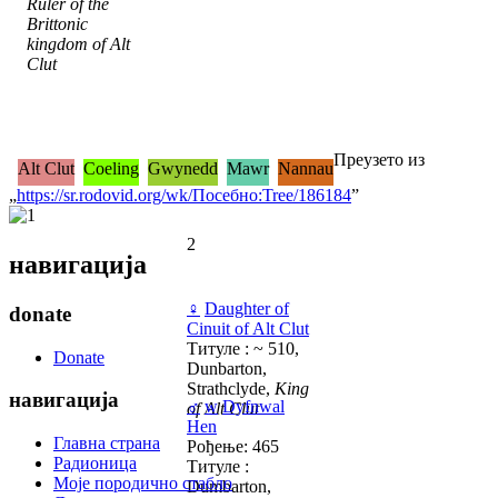
Ruler of the
Brittonic
kingdom of Alt
Clut
Преузето из
Alt Clut
Coeling
Gwynedd
Mawr
Nannau
„
https://sr.rodovid.org/wk/Посебно:Tree/186184
”
1
2
навигација
♀
Daughter of
donate
Cinuit of Alt Clut
Титуле : ~ 510,
Donate
Dunbarton,
Strathclyde,
King
навигација
♂
w
Dyfnwal
of Alt Clut
Hen
Главна страна
Рођење: 465
Радионица
Титуле :
Моје породично стабло
Dumbarton,