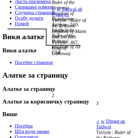
Листа презимена
Ruler of the
Скорашње измене
Brittonic
♂
w
Tudwal ab
Случајна страница
kingdom of
Cynwyd
Особу додати
Dumbarton
Титуле :
Ruler of
Помоћ
Титуле : 510,
the Brittonic
Strathclyde,
kingdom of Mann
Вики алатке
Ruler of the
and the Isles
Brittonic
Титуле : 467,
kingdom of Alt
King of
Вики алатке
Clut
Galloway
Посебне странице
Алатке за страницу
Алатке за страницу
2
Алатке за корисничку страницу
3
Више
♂
w
Dingat ap
Посебна
Tudwal
Шта води овамо
Титуле :
Ruler of
Одштампај
the Brittonic