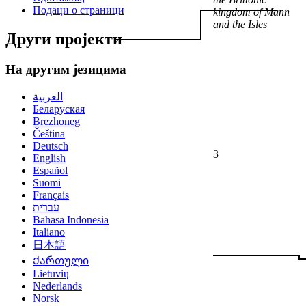
Подаци о страници
kingdom of Mann
and the Isles
Други пројекти
На другим језицима
العربية
Беларуская
Brezhoneg
Čeština
Deutsch
3
English
Español
Suomi
Français
עברית
Bahasa Indonesia
Italiano
日本語
Ქართული
Lietuvių
Nederlands
Norsk