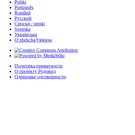
Polski
Português
Română
Русский
Српски / srpski
Svenska
Українська
Oʻzbekcha/ўзбекча
Политика приватности
О пројекту Родовид
Одрицање одговорности