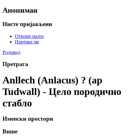
Анониман
Нисте пријављени
Отвори налог
Пријави ме
Родовид
Претрага
Anllech (Anlacus) ? (ap
Tudwall) - Цело породично
стабло
Именски простори
Више