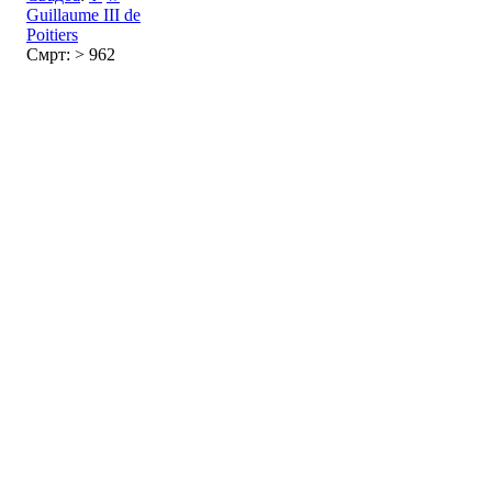
Guillaume III de
Poitiers
Смрт: > 962