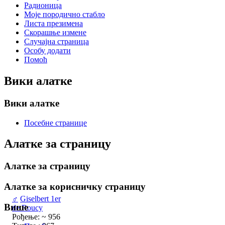
Радионица
Моје породично стабло
Листа презимена
Скорашње измене
Случајна страница
Особу додати
Помоћ
Вики алатке
Вики алатке
Посебне странице
Алатке за страницу
Алатке за страницу
Алатке за корисничку страницу
♂
Giselbert 1er
Више
de Roucy
Рођење: ~ 956