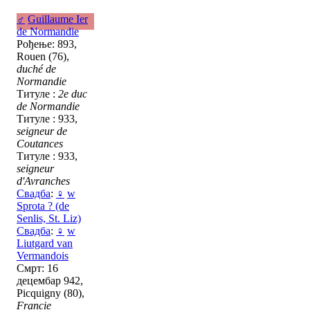
♂
Guillaume Ier
de Normandie
Рођење: 893,
Rouen (76),
duché de
Normandie
Титуле :
2e duc
de Normandie
Титуле : 933,
seigneur de
Coutances
Титуле : 933,
seigneur
d'Avranches
Свадба
:
♀
w
Sprota ? (de
Senlis, St. Liz)
Свадба
:
♀
w
Liutgard van
Vermandois
Смрт: 16
децембар 942,
Picquigny (80),
Francie