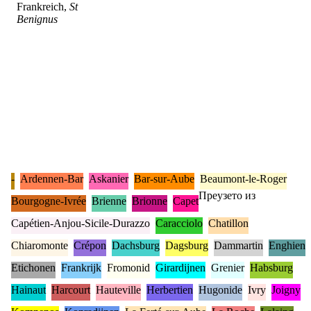
Frankreich,
St
Benignus
-
Ardennen-Bar
Askanier
Bar-sur-Aube
Beaumont-le-Roger
Преузето из
Bourgogne-Ivrée
Brienne
Brionne
Capet
Capétien-Anjou-Sicile-Durazzo
Caracciolo
Chatillon
Chiaromonte
Crépon
Dachsburg
Dagsburg
Dammartin
Enghien
Etichonen
Frankrijk
Fromonid
Girardijnen
Grenier
Habsburg
Hainaut
Harcourt
Hauteville
Herbertien
Hugonide
Ivry
Joigny