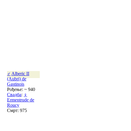
♂
Alberic II
(Aubri) de
Gastinois
Рођење: ~ 940
Свадба
:
♀
Ermentrude de
Roucy
Смрт: 975