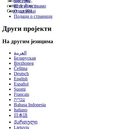
Титуле : 967,
Посебна
comte de Roucy
Шта води овамо
Смрт: од 991
Одштампај
Подаци о страници
Други пројекти
На другим језицима
العربية
Беларуская
Brezhoneg
Čeština
Deutsch
English
Español
Suomi
Français
עברית
Bahasa Indonesia
Italiano
日本語
Ქართული
Lietuvių