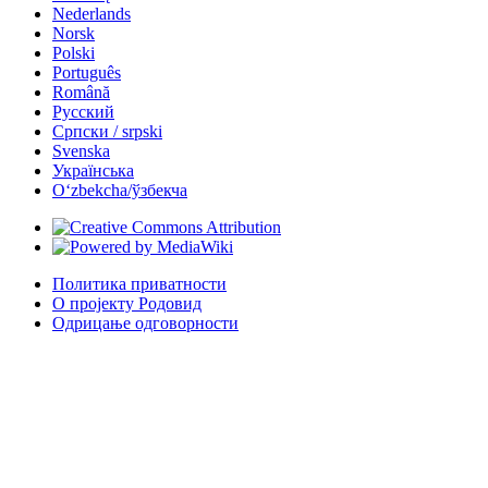
Nederlands
Norsk
Polski
Português
Română
Русский
Српски / srpski
Svenska
Українська
Oʻzbekcha/ўзбекча
Политика приватности
О пројекту Родовид
Одрицање одговорности