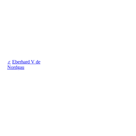
♂
Eberhard V de
Nordgau