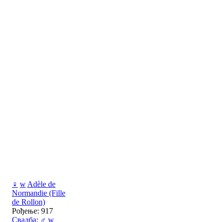
♀
w
Adèle de
Normandie (Fille
de Rollon)
Рођење: 917
Свадба
:
♂
w