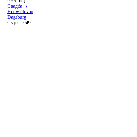
970проц
Свадба
:
♀
Heilwich van
Dagsburg
Смрт: 1049