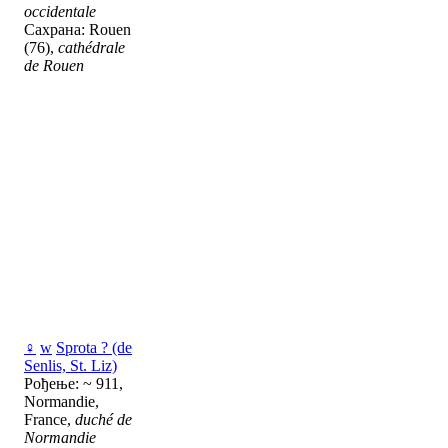
occidentale
Сахрана: Rouen
(76),
cathédrale
de Rouen
♀
w
Sprota ? (de
Senlis, St. Liz)
Рођење: ~ 911,
Normandie,
France,
duché de
Normandie