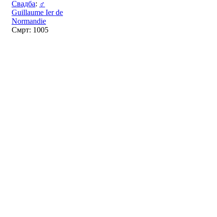
Свадба
:
♂
Guillaume Ier de
Normandie
Смрт: 1005