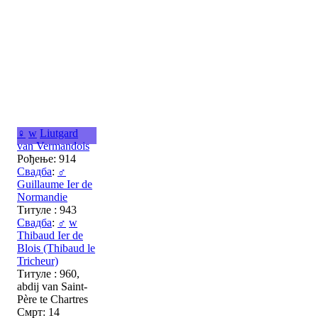
♀
w
Liutgard
van Vermandois
Рођење: 914
Свадба
:
♂
Guillaume Ier de
Normandie
Титуле : 943
Свадба
:
♂
w
Thibaud Ier de
Blois (Thibaud le
Tricheur)
Титуле : 960,
abdij van Saint-
Père te Chartres
Смрт: 14