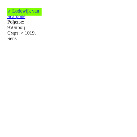
♂
Lodewijk van
Scarpone
Рођење:
950проц
Смрт: > 1019,
Sens