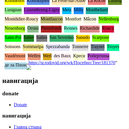
Komnenos
Konradijnen
La Ferté-sur-Aube
La Roche
Lalaing
Lusignan
Luxembourg-Ligny
Metz
Milly
Montbeliard
Montdidier-Roucy
Montfaucon
Montfort
Mâcon
Nellenburg
Neuenburg
Orsini
Pierrefonds
Rennes
Richardide
Roucy
Saint-Pol
Salier
Salins
San Severino
Sanudo
Scarpone
Soissons
Sommaripa
Spezzabanda
Tonnerre
Traynel
Troyes
Vaudémont
Welfen
Werl
des Baux
Креси
Робертины
„
https://sr.rodovid.org/wk/Посебно:Tree/181370
”
де ла Пион
навигација
donate
Donate
навигација
Главна страна