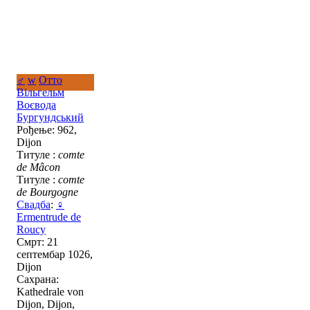
♂
w
Отто
Вільгельм
Воєвода
Бургундський
Рођење: 962,
Dijon
Титуле :
comte
de Mâcon
Титуле :
comte
de Bourgogne
Свадба
:
♀
Ermentrude de
Roucy
Смрт: 21
септембар 1026,
Dijon
Сахрана:
Kathedrale von
Dijon, Dijon,