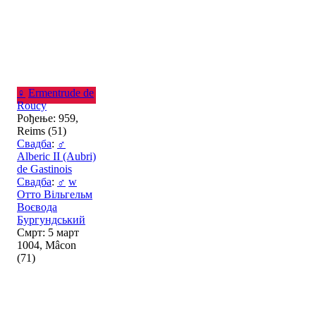
♀
Ermentrude de
Roucy
Рођење: 959,
Reims (51)
Свадба
:
♂
Alberic II (Aubri)
de Gastinois
Свадба
:
♂
w
Отто Вільгельм
Воєвода
Бургундський
Смрт: 5 март
1004, Mâcon
(71)