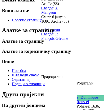
Aroffe (88)
Свадба
:
♀
Вики алатке
Mengeon
Смрт: 6 јануар
Посебне странице
1686, Aroffe (88)
Алатке за страницу
♀
Mengeon
Свадба
:
♂
François Gérôme
Алатке за страницу
Алатке за корисничку страницу
Више
Посебна
Шта води овамо
Прародитељи
Одштампај
Родитељи
Подаци о страници
Други пројекти
♂
Dominique
Roussel
На другим језицима
Рођење: 1636,