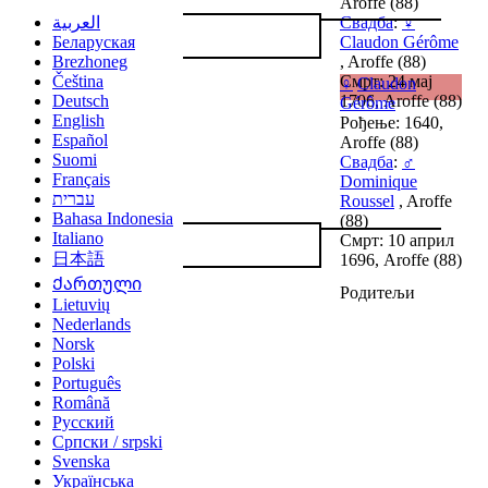
Aroffe (88)
العربية
Свадба
:
♀
Беларуская
Claudon Gérôme
Brezhoneg
, Aroffe (88)
Čeština
Смрт: 24 мај
♀
Claudon
Deutsch
1706, Aroffe (88)
Gérôme
English
Рођење: 1640,
Español
Aroffe (88)
Suomi
Свадба
:
♂
Français
Dominique
עברית
Roussel
, Aroffe
Bahasa Indonesia
(88)
Italiano
Смрт: 10 април
日本語
1696, Aroffe (88)
Ქართული
Родитељи
Lietuvių
Nederlands
Norsk
Polski
Português
Română
Русский
Српски / srpski
Svenska
Українська