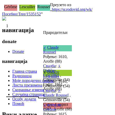
Преузето из
Gérôme
Lescuiller
Roussel
„
https://sr.rodovid.org/wk/
Посебно:Tree/1535152
”
1
навигација
Прародитељи
donate
♂
Claude
Donate
Roussel
Рођење: 1610,
навигација
Aroffe (88)
Свадба
:
♀
Didière
Главна страна
♀
Didière
Lescuiller
,
Радионица
Lescuiller
Gémonville (54)
Моје породично стабло
Рођење: 1610,
Смрт: 1651,
Листа презимена
Gémonville (54)
Aroffe (88)
Скорашње измене
Свадба
:
♂
Случајна страница
Claude Roussel
,
Особу додати
Gémonville (54)
Помоћ
Смрт: 4 април
♂
François
1683, Aroffe (88)
Gérôme
Вики алатке
Рођење: 1615,