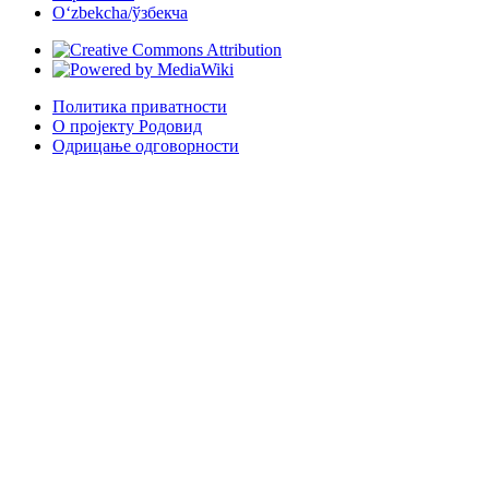
Oʻzbekcha/ўзбекча
Политика приватности
О пројекту Родовид
Одрицање одговорности