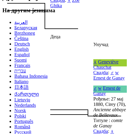
Свадба
:
♀
Zoé
Ghika
На другим језицима
العربية
Беларуская
Brezhoneg
Деца
Čeština
Deutsch
Унучад
English
Español
Suomi
♀
Geneviève
Français
Chauchat
עברית
Свадба
:
♂
w
Bahasa Indonesia
Ernest de Ganay
Italiano
日本語
♂
w
Ernest de
Ganay
Ქართული
Рођење: 27 мај
Lietuvių
1880, Cirey (70),
Nederlands
Ancienne abbaye
Norsk
de Bellevaux
Polski
Титуле :
comte
Português
de Ganay
Română
Свадба
:
♀
Русский