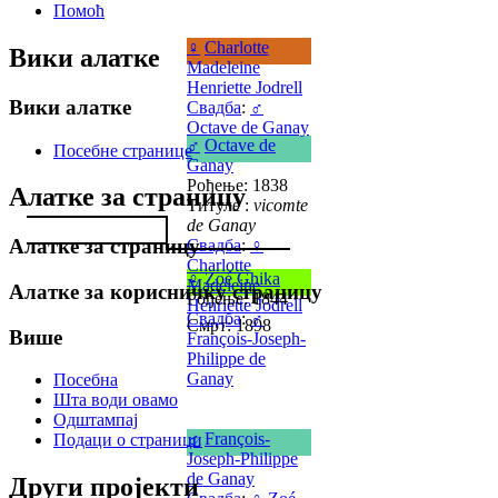
Помоћ
♀
Charlotte
Вики алатке
Madeleine
Henriette Jodrell
Вики алатке
Свадба
:
♂
Octave de Ganay
♂
Octave de
Посебне странице
Ganay
Рођење: 1838
Алатке за страницу
Титуле :
vicomte
de Ganay
Алатке за страницу
Свадба
:
♀
Charlotte
♀
Zoé Ghika
Madeleine
Алатке за корисничку страницу
Рођење: 1844
Henriette Jodrell
Свадба
:
♂
Смрт: 1898
Више
François-Joseph-
Philippe de
Ganay
Посебна
Шта води овамо
Одштампај
♂
François-
Подаци о страници
Joseph-Philippe
de Ganay
Други пројекти