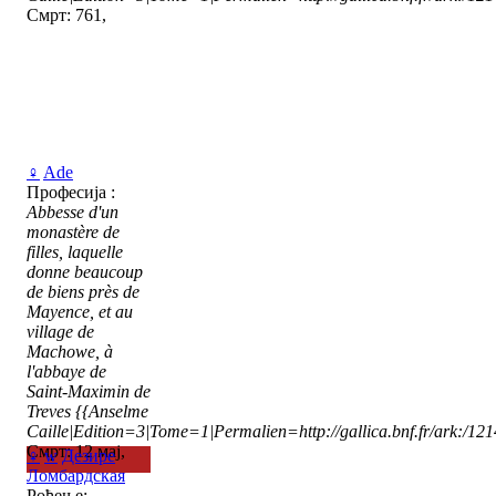
Смрт: 761,
♀
Ade
Професија :
Abbesse d'un
monastère de
filles, laquelle
donne beaucoup
de biens près de
Mayence, et au
village de
Machowe, à
l'abbaye de
Saint-Maximin de
Treves
{{Anselme
Caille|Edition=3|Tome=1|Permalien=http://gallica.bnf.fr/ark:/1
Смрт: 12 мај,
♀
w
Дезире
Ломбардская
Рођење: