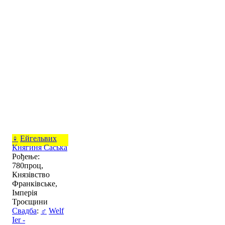
♀
Ейгельвих
Княгиня Саська
Рођење:
780проц,
Князівство
Франківське,
Імперія
Троєщини
Свадба
:
♂
Welf
Ier -