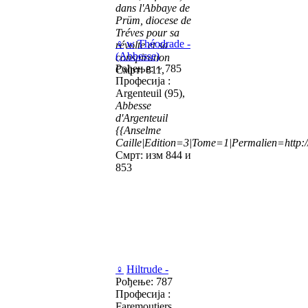
dans l'Abbaye de
Prüm, diocese de
Tréves pour sa
♀
w
Théodrade -
révolte et sa
(Abbesse)
conspiration
Рођење: ~ 785
Смрт: 811,
Професија :
Argenteuil (95),
Abbesse
d'Argenteuil
{{Anselme
Caille|Edition=3|Tome=1|Permalien=http://
Смрт: изм 844 и
853
♀
Hiltrude -
Рођење: 787
Професија :
Faremoutiers