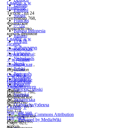
Свадба
:
♀
w
English
Himiltrude
Español
Титуле : од 24
Suomi
септембар 768,
Français
Франкское
עברית
Королевство,
Bahasa Indonesia
король франков
Italiano
Свадба
:
♀
w
日本語
Дезире
Ქართული
Ломбардская
Lietuvių
Други догађај
:
Nederlands
♀
w
Дезире
Norsk
Ломбардская
,
Polski
Répudiation
Português
Свадба
:
♀
♂
w
Адриан
Română
Hildegarde de
Орлеанский
Русский
Vintzgau
,
Удальрихенгер
Српски / srpski
Аахен,
Рођење: ~ 760,
Svenska
Князівство
Франковское
Українська
Франція
княжество
Oʻzbekcha/ўзбекча
Титуле : од 5
Свадба
:
♀
јун 774,
Waldrade von
Лангобардское
Hornbach
Королевство,
Смрт: 821,
король
Франковское