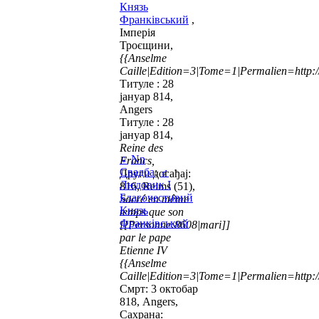
Князь
Франківський
,
Імперія
Троєщини,
{{Anselme
Caille|Edition=3|Tome=1|Permalien=http://
Титуле : 28
јануар 814,
Angers
Титуле : 28
јануар 814,
Reine des
♀
Nn
Francs,
Свадба
:
♂
Други догађај:
Людовик I
816, Reims (51),
Благочестивий
Sacré en même
Князь
temps que son
Франківський
[[Personne:8608|mari]]
par le pape
Etienne IV
{{Anselme
Caille|Edition=3|Tome=1|Permalien=http://
Смрт: 3 октобар
818, Angers,
Сахрана: