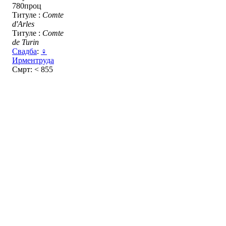
780проц
Титуле :
Comte
d'Arles
Титуле :
Comte
de Turin
Свадба
:
♀
Ирментруда
Смрт: < 855