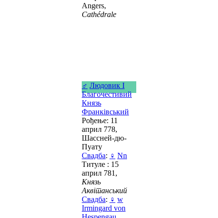
Angers,
Cathédrale
♂
Людовик I
Благочестивий
Князь
Франківський
Рођење: 11
април 778,
Шассней-дю-
Пуату
Свадба
:
♀
Nn
Титуле : 15
април 781,
Князь
Аквітанський
Свадба
:
♀
w
Irmingard von
Hespengau
,