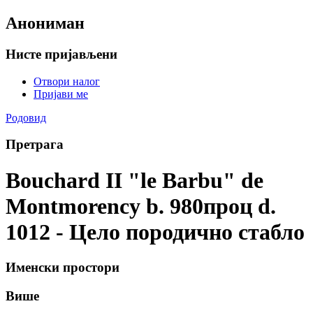
Анониман
Нисте пријављени
Отвори налог
Пријави ме
Родовид
Претрага
Bouchard II "le Barbu" de
Montmorency b. 980проц d.
1012 - Цело породично стабло
Именски простори
Више