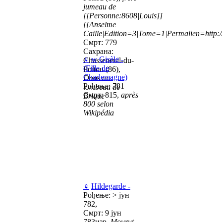
jumeau de
[[Personne:8608|Louis]]
{{Anselme
Caille|Edition=3|Tome=1|Permalien=http://
Смрт: 779
Сахрана:
♀
w
Gisèle -
Chasseneuil-du-
(Fille de
Poitou (86),
Charlemagne)
Dans un
Рођење: 781
tombeau de
Смрт: 815,
après
Brique
800 selon
Wikipédia
♀
Hildegarde -
Рођење: > јун
782,
Смрт: 9 јун
783изр,
Mourut