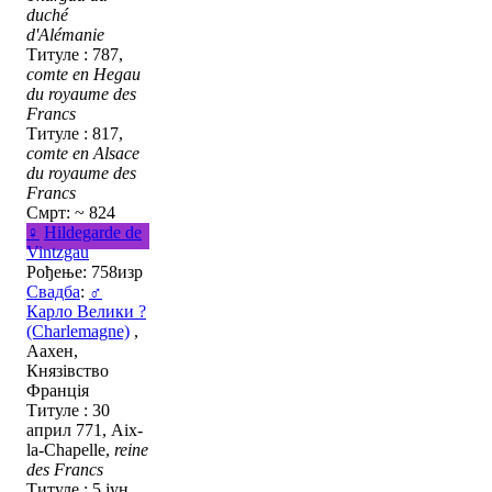
duché
d'Alémanie
Титуле : 787,
comte en Hegau
du royaume des
Francs
Титуле : 817,
comte en Alsace
du royaume des
Francs
Смрт: ~ 824
♀
Hildegarde de
Vintzgau
Рођење: 758изр
Свадба
:
♂
Карло Велики ?
(Charlemagne)
,
Аахен,
Князівство
Франція
Титуле : 30
април 771, Aix-
la-Chapelle,
reine
des Francs
Титуле : 5 јун