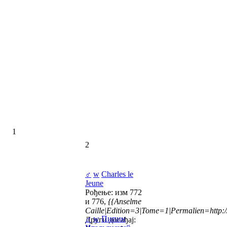
1
2
♂
w
Charles le
Jeune
Рођење: изм 772
и 776,
{{Anselme
Caille|Edition=3|Tome=1|Permalien=http://
♂
w
Пипин
Други догађај: