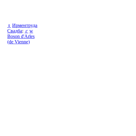
♀
Ирментруда
Свадба
:
♂
w
Boson d'Arles
(de Vienne)