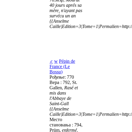
40 jours aprés sa
mère, n'ayant pas
survécu un an
{{Anselme
Caille|Edition=3|Tome=1|Permalien=http://
♂
w
Pépin de
France (Le
Bossu)
Рођење: 770
Вера : 792, St.
Gallen,
Rasé et
mis dans
l'Abbaye de
Saint-Gall
{{Anselme
Caille|Edition=3|Tome=1|Permalien=http://
Место
становања : 794,
Prüm,
enfermé,