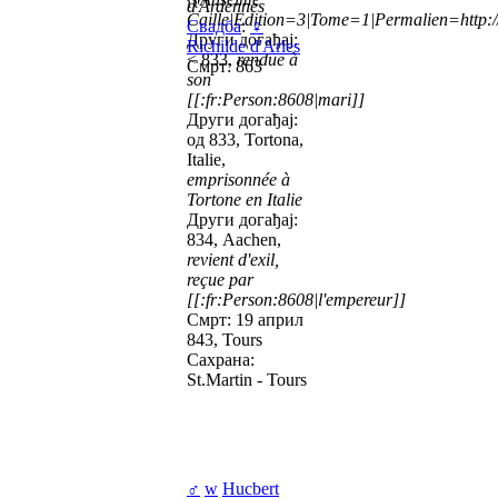
d'Ardennes
Caille|Edition=3|Tome=1|Permalien=http://
Свадба
:
♀
Други догађај:
Richilde d'Arles
< 833,
rendue à
Смрт: 863
son
[[:fr:Person:8608|mari]]
Други догађај:
од 833, Tortona,
Italie,
emprisonnée à
Tortone en Italie
Други догађај:
834, Aachen,
revient d'exil,
reçue par
[[:fr:Person:8608|l'empereur]]
Смрт: 19 април
843, Tours
Сахрана:
St.Martin - Tours
♂
w
Hucbert