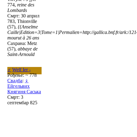
774,
reine des
Lombards
Смрт: 30 април
783, Thionville
(57),
{{Anselme
Caille|Edition=3|Tome=1|Permalien=http://gallica.bnf.fr/ark:/1
mourut à 26 ans
Сахрана: Metz
(57),
abbaye de
Saint-Arnould
♂
Welf Ier -
Рођење: ~ 778
Свадба
:
♀
Ейгельвих
Княгиня Саська
Смрт: 3
септембар 825