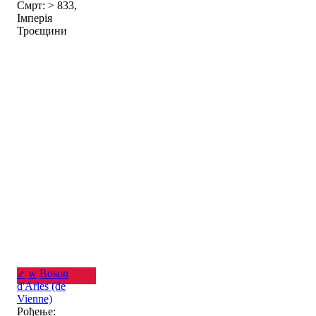
Смрт: > 833,
Імперія
Троєщини
♂
w
Boson
d'Arles (de
Vienne)
Рођење: