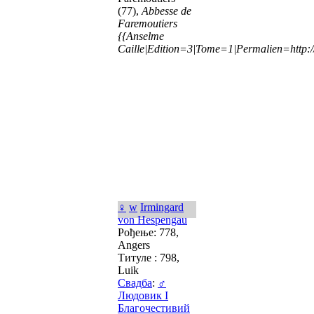
(77),
Abbesse de
Faremoutiers
{{Anselme
Caille|Edition=3|Tome=1|Permalien=http://
♀
w
Irmingard
von Hespengau
Рођење: 778,
Angers
Титуле : 798,
Luik
Свадба
:
♂
Людовик I
Благочестивий