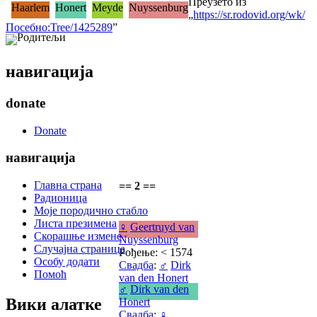
Преузето из
Haarlem
Honert
Meyde
Nuyssenburg
„
https://sr.rodovid.org/wk/
Посебно:Tree/1425289
”
Родитељи
навигација
donate
Donate
навигација
Главна страна
== 2 ==
Радионица
Моје породично стабло
Листа презимена
♀
Geertruyd van
Скорашње измене
Nuyssenburg
Случајна страница
Рођење: < 1574
Особу додати
Свадба
:
♂
Dirk
Помоћ
van den Honert
♂
Dirk van den
Вики алатке
Honert
Свадба
:
♀