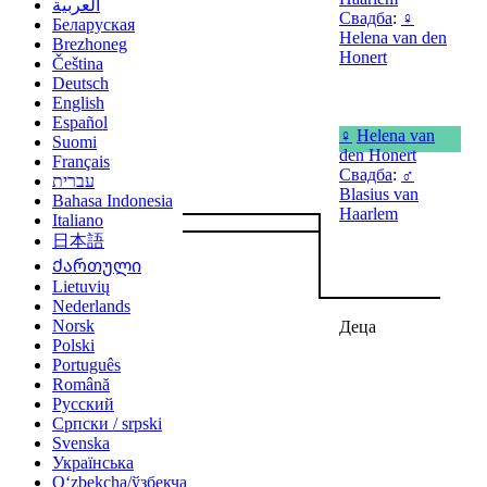
العربية
Свадба
:
♀
Беларуская
Helena van den
Brezhoneg
Honert
Čeština
Deutsch
English
Español
♀
Helena van
Suomi
den Honert
Français
Свадба
:
♂
עברית
Blasius van
Bahasa Indonesia
Haarlem
Italiano
日本語
Ქართული
Lietuvių
Nederlands
Norsk
Деца
Polski
Português
Română
Русский
Српски / srpski
Svenska
Українська
Oʻzbekcha/ўзбекча