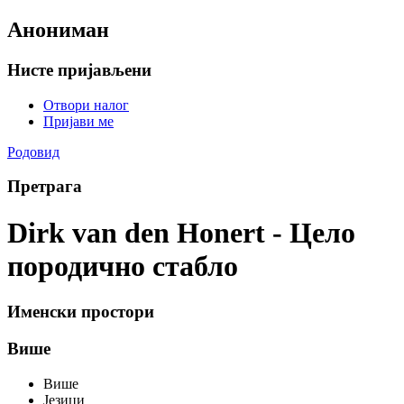
Анониман
Нисте пријављени
Отвори налог
Пријави ме
Родовид
Претрага
Dirk van den Honert - Цело
породично стабло
Именски простори
Више
Више
Језици