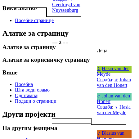
Geertruyd van
Вики алатке
Nuyssenburg
Посебне странице
Алатке за страницу
== 2 ==
Алатке за страницу
Деца
Алатке за корисничку страницу
♀
Hasia van der
Више
Meyde
Свадба
:
♂
Johan
Посебна
van den Honert
Шта води овамо
Одштампај
♂
Johan van den
Подаци о страници
Honert
Свадба
:
♀
Hasia
van der Meyde
Други пројекти
На другим језицима
♂
Blasius van
Haarlem