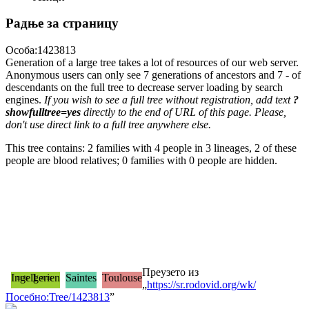
Радње за страницу
Особа:1423813
Generation of a large tree takes a lot of resources of our web server.
Anonymous users can only see 7 generations of ancestors and 7 - of
descendants on the full tree to decrease server loading by search
engines.
If you wish to see a full tree without registration, add text
?
showfulltree=yes
directly to the end of URL of this page. Please,
don't use direct link to a full tree anywhere else.
This tree contains: 2 families with 4 people in 3 lineages, 2 of these
people are blood relatives; 0 families with 0 people are hidden.
Преузето из
Ingelgerien
== 1 ==
Saintes
Toulouse
„
https://sr.rodovid.org/wk/
Посебно:Tree/1423813
”