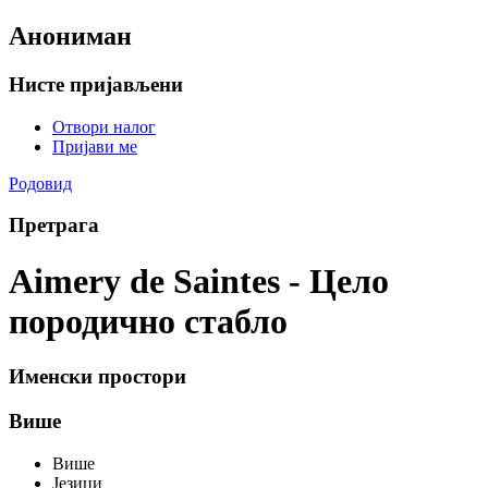
Анониман
Нисте пријављени
Отвори налог
Пријави ме
Родовид
Претрага
Aimery de Saintes - Цело
породично стабло
Именски простори
Више
Више
Језици