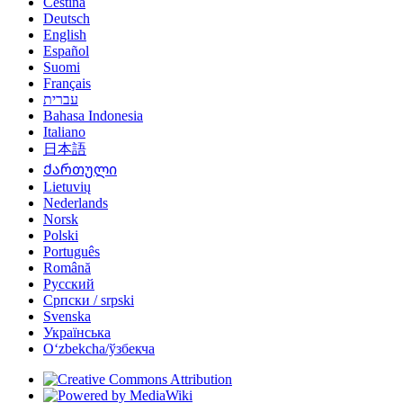
Čeština
Deutsch
English
Español
Suomi
Français
עברית
Bahasa Indonesia
Italiano
日本語
Ქართული
Lietuvių
Nederlands
Norsk
Polski
Português
Română
Русский
Српски / srpski
Svenska
Українська
Oʻzbekcha/ўзбекча