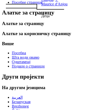
Посебне странице
Maurice d'Anjou
Алатке за страницу
Деца
Алатке за страницу
Алатке за корисничку страницу
Више
Посебна
Шта води овамо
Одштампај
Подаци о страници
Други пројекти
На другим језицима
العربية
Беларуская
Brezhoneg