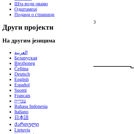
Шта води овамо
Одштампај
Подаци о страници
3
Други пројекти
На другим језицима
العربية
Беларуская
Brezhoneg
Čeština
Deutsch
English
Español
Suomi
Français
עברית
Bahasa Indonesia
Italiano
日本語
Ქართული
Lietuvių