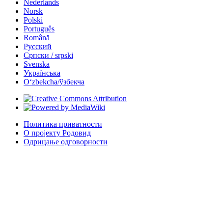
Nederlands
Norsk
Polski
Português
Română
Русский
Српски / srpski
Svenska
Українська
Oʻzbekcha/ўзбекча
Политика приватности
О пројекту Родовид
Одрицање одговорности