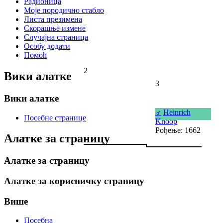
Радионица
Моје породично стабло
Листа презимена
Скорашње измене
Случајна страница
Особу додати
Помоћ
2
Вики алатке
3
Вики алатке
♂
Heinrich
Посебне странице
Knoop
Рођење: 1662
Алатке за страницу
Алатке за страницу
Алатке за корисничку страницу
Више
Посебна