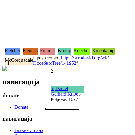
Fletcher
Frencks
Frerichs
Knoop
Koecher
Kulenkamp
Преузето из „
https://sr.rodovid.org/wk/
McCorquadale
1
Посебно:Tree/141952
”
2
навигација
♂
Daniel
Gerhard Knoop
donate
Рођење: 1627
Donate
навигација
Главна страна