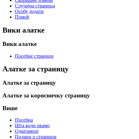
Скорашње измене
Случајна страница
Особу додати
Помоћ
Вики алатке
Вики алатке
Посебне странице
Алатке за страницу
Алатке за страницу
Алатке за корисничку страницу
Више
Посебна
Шта води овамо
Одштампај
Подаци о страници