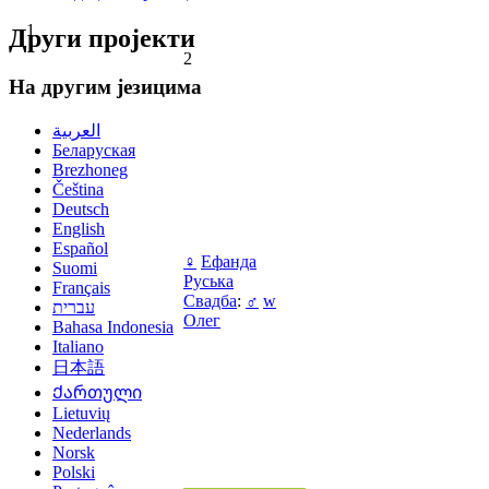
1
Други пројекти
2
На другим језицима
العربية
Беларуская
Brezhoneg
Čeština
Deutsch
English
Español
♀
Ефанда
Suomi
Руська
Français
Свадба
:
♂
w
עברית
Олег
Bahasa Indonesia
Italiano
日本語
Ქართული
Lietuvių
Nederlands
Norsk
Polski