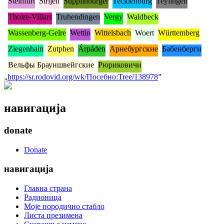
Steinfurt
Strijen
Supplinburger
Tecklenburg
Teylingen
Thoire-Villars
Truhendingen
Vergy
Waldbeck
Wassenberg-Gelre
Wettin
Wittelsbach
Woert
Württemberg
Ziegenhain
Zutphen
Árpáden
Арнебургские
Бабенберги
Вельфы Брауншвейгские
Рюриковичи
„
https://sr.rodovid.org/wk/Посебно:Tree/138978
”
навигација
donate
Donate
навигација
Главна страна
Радионица
Моје породично стабло
Листа презимена