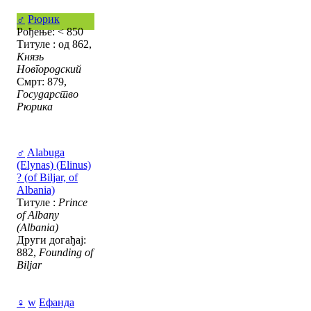
♂
Рюрик
Рођење: < 850
Титуле : од 862,
Князь
Новгородский
Смрт: 879,
Государство
Рюрика
♂
Alabuga
(Elynas) (Elinus)
? (of Biljar, of
Albania)
Титуле :
Prince
of Albany
(Albania)
Други догађај:
882,
Founding of
Biljar
♀
w
Ефанда