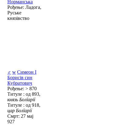
Норманська
Рођење: Ладога,
Руське
князівство
♂
w
Симеон I
Борисів син
Кубратович
Рођење: > 870
Титуле : од 893,
князь Болгарії
Титуле : од 918,
цар Болгарії
Смрт: 27 мај
927