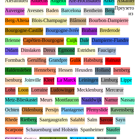
Aleramiden
Andechs
Angeloi
Are-Hochstaden
Arkel
Askanier
Преузето
Auvergne
Avesnes
Baden
Barcelona
Bentheim
Berg
из
Berg-Altena
Blois-Champagne
Blâmont
Bourbon-Dampierre
Bourgogne-Castille
Bourgogne-Ivrée
Brabant
Brederode
Brienne
Capétien-Bourgogne
Cuijk
Dale
Dampierre-Flandre
Didam
Dinslaken
Dreux
Egmond
Estridsen
Faucigny
Formbach
Gerulfing
Grandpre
Gulik
Habsburg
Hainaut
Haldensleben
Henneberg
Hessen
Heusden
Holland
Isenberg
Isenburg
Joinville
Kleef
La Marck
Leiningen
Limburg
Lippe
Lohn
Loon
Lorraine
Ludowinger
Mecklenburg
Mercœur
Metz-Blieskastel
Meurs
Montfaucon
Naaldwijk
Namur
Nassau
Ochten
Oldenburg
Persijn
Plantagenet
Přemyslide
Ravensberg
Rhede
Rietberg
Saargaugrafen
Salahbi
Salm
Savoie
Sayn
Scarpone
Schauenburg und Holstein
Spanheimer
Staufer