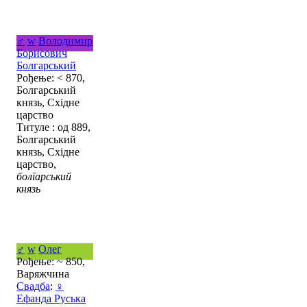
♂
w
Володимир
Борисович
Болгарський
Рођење: < 870,
Болгарський
князь, Східне
царство
Титуле : од 889,
Болгарський
князь, Східне
царство,
болгарський
князь
♂
w
Олег
Рођење: ~ 850,
Варяжчина
Свадба
:
♀
Ефанда Руська