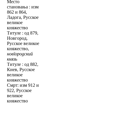
Место
становања : изм
862 и 864,
Ладога, Русское
великое
княжество
Титуле : од 879,
Новгород,
Русское великое
княжество,
новгородский
князь
Титуле : од 882,
Киев, Русское
великое
княжество
Смрт: изм 912 и
922, Русское
великое
княжество