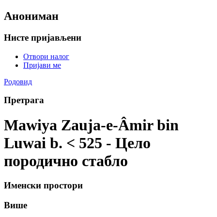
Анониман
Нисте пријављени
Отвори налог
Пријави ме
Родовид
Претрага
Mawiya Zauja-e-Âmir bin
Luwai b. < 525 - Цело
породично стабло
Именски простори
Више