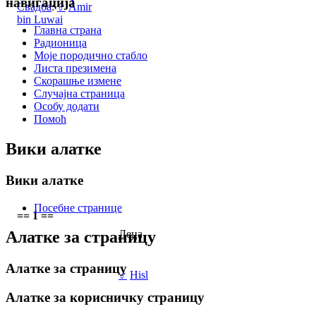
навигација
Свадба
:
♂
Âmir
bin Luwai
Главна страна
Радионица
Моје породично стабло
Листа презимена
Скорашње измене
Случајна страница
Особу додати
Помоћ
Вики алатке
Вики алатке
Посебне странице
== 1 ==
Деца
Алатке за страницу
Алатке за страницу
♂
Hisl
Алатке за корисничку страницу