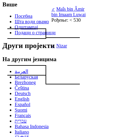
Више
♂
Maîs bin Âmir
bin Imaam Luwai
Посебна
Рођење: < 530
Шта води овамо
Одштампај
Подаци о страници
Други пројекти
♂
Nizar
На другим језицима
العربية
Беларуская
Brezhoneg
Čeština
Deutsch
English
Español
Suomi
Français
עברית
Bahasa Indonesia
Italiano