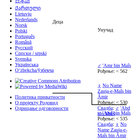
日本語
Ქართული
Lietuvių
Nederlands
Деца
Norsk
Унучад
Polski
Português
Română
Русский
Српски / srpski
Svenska
Українська
♂
'Amr bin Maîs
Oʻzbekcha/ўзбекча
Рођење: < 562
♀
No Name
Zauja-e-Maîs bin
Âmir
Политика приватности
Рођење: < 530
О пројекту Родовид
Свадба
:
♂
'Abd
Одрицање одговорности
♂
'Abd bin Maîs
bin Maîs
Рођење: < 535
Свадба
:
♀
No
Name Zauja-e-
Maîs bin Âmir