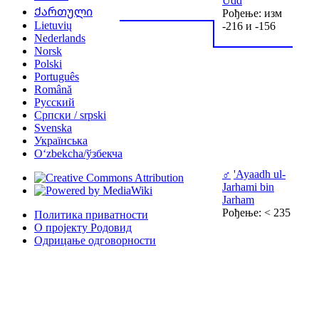
Udd
Ქართული
Рођење: изм
Lietuvių
-216 и -156
Nederlands
Norsk
Polski
Português
Română
Русский
Српски / srpski
Svenska
Українська
Oʻzbekcha/ўзбекча
♂
'Ayaadh ul-
Jarhami bin
Jarham
Рођење: < 235
Политика приватности
О пројекту Родовид
Одрицање одговорности