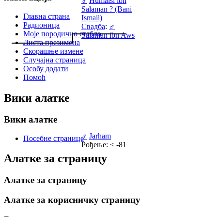
♂
Humaisi ibn
Salaman ? (Bani
Главна страна
Ismail)
Радионица
Свадба
:
♂
Моје породично стабло
Salaman ibn Aws
Листа презимена
Скорашње измене
Случајна страница
Особу додати
Помоћ
Вики алатке
Вики алатке
♂
Jarham
Посебне странице
Рођење: < -81
Алатке за страницу
Алатке за страницу
Алатке за корисничку страницу