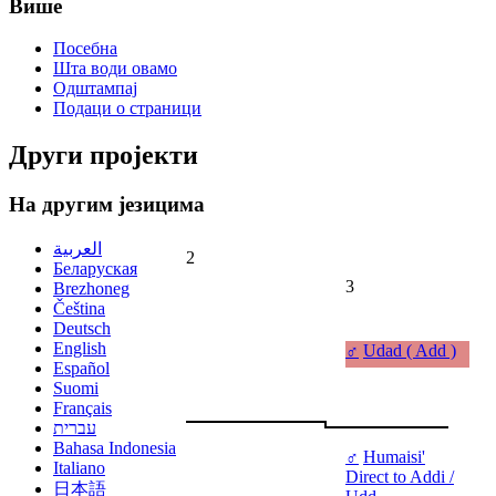
Више
Посебна
Шта води овамо
Одштампај
Подаци о страници
Други пројекти
На другим језицима
العربية
2
Беларуская
3
Brezhoneg
Čeština
Deutsch
English
♂
Udad ( Add )
Español
Suomi
Français
עברית
Bahasa Indonesia
♂
Humaisi'
Italiano
Direct to Addi /
日本語