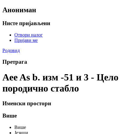
Анониман
Нисте пријављени
Отвори налог
Пријави ме
Родовид
Претрага
Aee As b. изм -51 и 3 - Цело
породично стабло
Именски простори
Више
Више
Језици