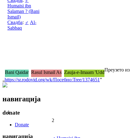
Свадба
:
♂
Humaisi ibn
Salaman ? (Bani
Ismail)
Свадба
:
♂
Al-
Sabbaq
Преузето из
Bani Qaidar
Rasul Ismail As
Zauja-e-Imaam 'Udd
„
https://sr.rodovid.org/wk/Посебно:Tree/1374651
”
навигација
donate
1
2
Donate
навигација