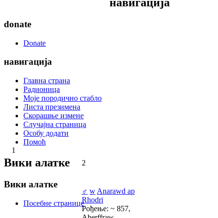
навигација
donate
Donate
навигација
Главна страна
Радионица
Моје породично стабло
Листа презимена
Скорашње измене
Случајна страница
Особу додати
Помоћ
1
Вики алатке
2
Вики алатке
♂
w
Anarawd ap
Rhodri
Посебне странице
Рођење: ~ 857,
Aberffraw,