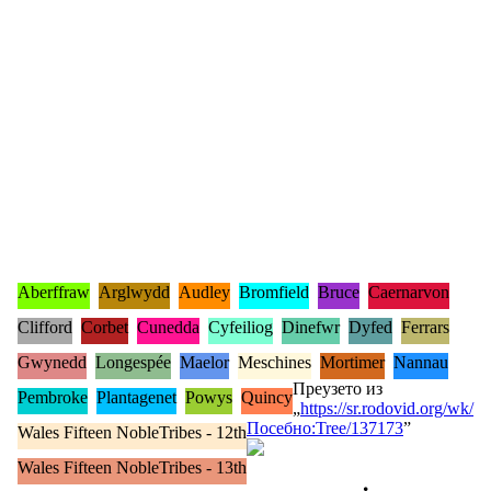
Aberffraw
Arglwydd
Audley
Bromfield
Bruce
Caernarvon
Clifford
Corbet
Cunedda
Cyfeiliog
Dinefwr
Dyfed
Ferrars
Gwynedd
Longespée
Maelor
Meschines
Mortimer
Nannau
Преузето из
Pembroke
Plantagenet
Powys
Quincy
„
https://sr.rodovid.org/wk/
Посебно:Tree/137173
”
Wales Fifteen NobleTribes - 12th
Wales Fifteen NobleTribes - 13th