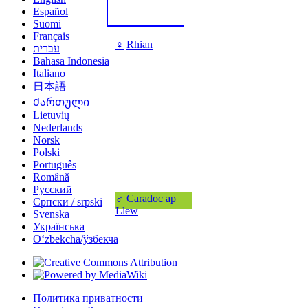
Español
Suomi
Français
♀
Rhian
עברית
Bahasa Indonesia
Italiano
日本語
Ქართული
Lietuvių
Nederlands
Norsk
Polski
Português
Română
Русский
♂
Caradoc ap
Српски / srpski
Llew
Svenska
Українська
Oʻzbekcha/ўзбекча
Политика приватности