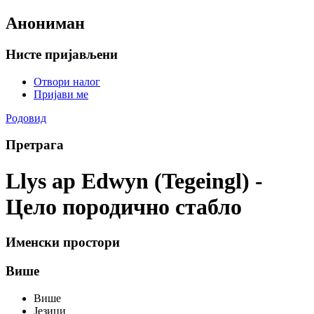
Анониман
Нисте пријављени
Отвори налог
Пријави ме
Родовид
Претрага
Llys ap Edwyn (Tegeingl) -
Цело породично стабло
Именски простори
Више
Више
Језици