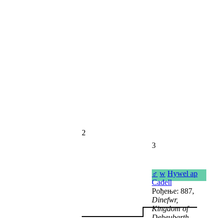
2
3
♂
w
Hywel ap
Cadell
Рођење: 887,
Dinefwr,
Kingdom of
Deheubarth