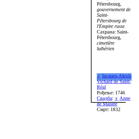
Pétersbourg,
gouvernement de
Saint-
Pétersbourg de
l'Empire russe
Сахрана: Saint-
Pétersbourg,
cimetière
luthérien
♂
Jacques-Alexis
Vichard de Saint-
Réal
Рођење: 1746
Свадба
:
♀
Anne
de Maistre
Смрт: 1832