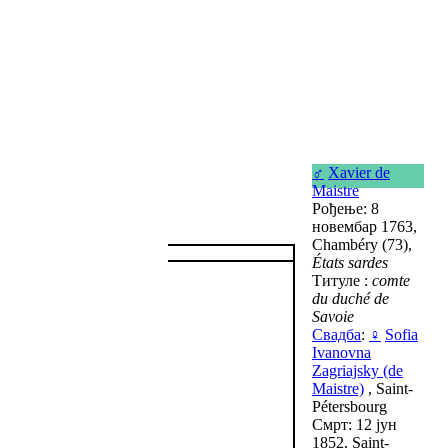
♂
Xavier de
Maistre
Рођење: 8
новембар 1763,
Chambéry (73),
États sardes
Титуле :
comte
du duché de
Savoie
Свадба
:
♀
Sofia
Ivanovna
Zagriajsky (de
Maistre)
, Saint-
Pétersbourg
Смрт: 12 јун
1852, Saint-