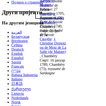
Xavier de
Титуле :
noble
Подаци о страници
Maistre
du duché de
Рођење: 27
Savoie
Други пројекти
новембар 1705,
Свадба
:
♂
Aspremont (06),
François-Xavier
États de Savoie
de Maistre
,
На другим језицима
Титуле : 1740,
Chambéry
noble du duché
Смрт: 21 јул
العربية
de Savoie
1774
Беларуская
Свадба
:
♀
Brezhoneg
Christine Demotz
Čeština
ou de Motz de La
Deutsch
Salle (de Maistre)
English
, Chambéry
Español
Смрт: 16 јануар
Suomi
1789, Chambéry
Français
(73),
royaume de
עברית
Sardaigne
Bahasa Indonesia
Italiano
日本語
Ქართული
Lietuvių
Nederlands
Norsk