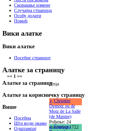
Скорашње измене
Случајна страница
Особу додати
Помоћ
Вики алатке
Вики алатке
Посебне странице
Алатке за страницу
== 1 ==
Алатке за страницу
Деца
Алатке за корисничку страницу
♀
Christine
Demotz ou de
Више
Motz de La Salle
(de Maistre)
Посебна
Рођење: 24
Шта води овамо
♂
François-
новембар 1722
Одштампај