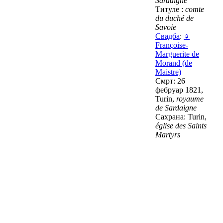
Sardaigne
Титуле :
comte
du duché de
Savoie
Свадба
:
♀
Françoise-
Marguerite de
Morand (de
Maistre)
Смрт: 26
фебруар 1821,
Turin,
royaume
de Sardaigne
Сахрана: Turin,
église des Saints
Martyrs