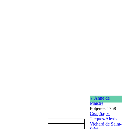
♀
Anne de
Maistre
Рођење: 1758
Свадба
:
♂
Jacques-Alexis
Vichard de Saint-