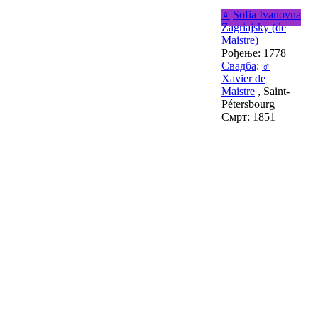
♀
Sofia Ivanovna
Zagriajsky (de
Maistre)
Рођење: 1778
Свадба
:
♂
Xavier de
Maistre
, Saint-
Pétersbourg
Смрт: 1851