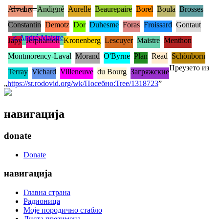
Alverny
== 1 ==
Andigné
Aurelle
Beaurepaire
Borel
Boula
Brosses
Constantin
Demotz
Dor
Duhesme
Foras
Froissard
Gontaut
♂
André Maistre
Japy
Jerphanion
Kronenberg
Lescuyer
Maistre
Menthon
Montmorency-Laval
Morand
O'Byrne
Plan
Read
Schönborn
Преузето из
Terray
Vichard
Villeneuve
du Bourg
Загряжские
„
https://sr.rodovid.org/wk/Посебно:Tree/1318723
”
навигација
donate
Donate
навигација
Главна страна
Радионица
Моје породично стабло
Листа презимена