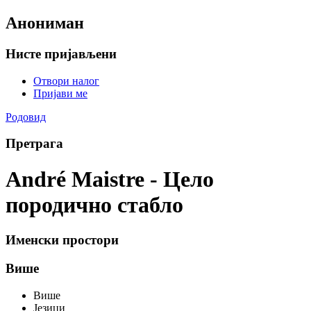
Анониман
Нисте пријављени
Отвори налог
Пријави ме
Родовид
Претрага
André Maistre - Цело
породично стабло
Именски простори
Више
Више
Језици