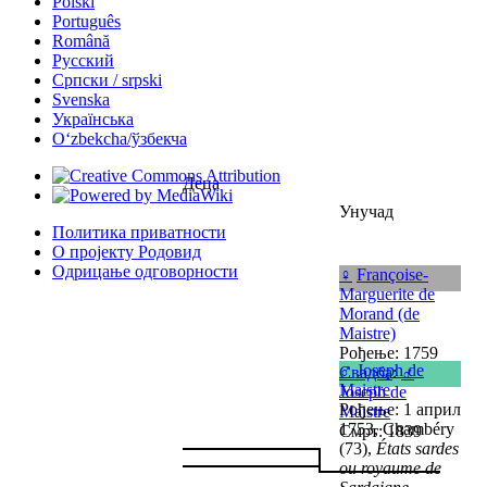
Polski
Português
Română
Русский
Српски / srpski
Svenska
Українська
Oʻzbekcha/ўзбекча
Деца
Унучад
Политика приватности
О пројекту Родовид
Одрицање одговорности
♀
Françoise-
Marguerite de
Morand (de
Maistre)
Рођење: 1759
♂
Joseph de
Свадба
:
♂
Maistre
Joseph de
Рођење: 1 април
Maistre
1753, Chambéry
Смрт: 1839
(73),
États sardes
ou royaume de