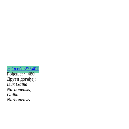
♂
Особа:275407
Рођење: ~ 480
Други догађај:
Dux Gallia
Narbonensis,
Gallia
Narbonensis