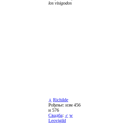
los visigodos
♀
Richilde
Рођење: изм 456
и 576
Свадба
:
♂
w
Leovigild