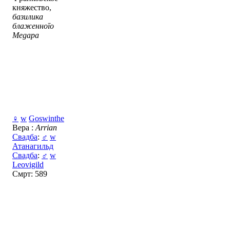
княжество,
базилика
блаженного
Медара
♀
w
Goswinthe
Вера :
Arrian
Свадба
:
♂
w
Атанагильд
Свадба
:
♂
w
Leovigild
Смрт: 589