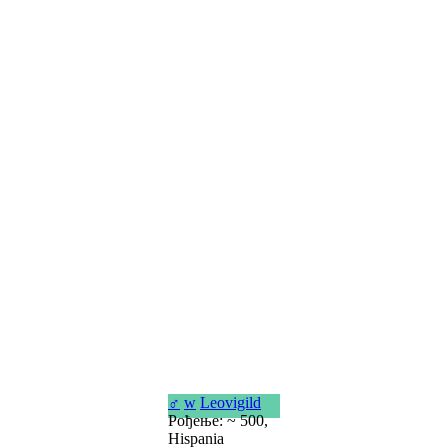
♂
w
Leovigild
Рођење: ~ 500,
Hispania