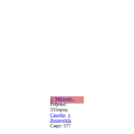
♂
Mérovée -
Рођење:
555проц
Свадба
:
♀
Brunegilda
Смрт: 577