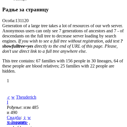
Радње за страницу
Особа:131120
Generation of a large tree takes a lot of resources of our web server.
Anonymous users can only see 7 generations of ancestors and 7 - of
descendants on the full tree to decrease server loading by search
engines.
If you wish to see a full tree without registration, add text
?
showfulltree=yes
directly to the end of URL of this page. Please,
don't use direct link to a full tree anywhere else.
This tree contains: 67 families with 156 people in 30 lineages, 64 of
these people are blood relatives; 25 families with 22 people are
hidden.
1
♂
w
Theuderich
I
Рођење: изм 485
и 490
Свадба
:
♀
w
♂
Ingomer
Suavegothe
,