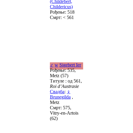
(Childebert,
Childericus)
Рођење: 518
Смрт: < 561
♂
w
Sigebert Ier
Рођење: 535,
Metz (57)
Титуле : од 561,
Roi d’Austrasie
Свадба
:
♀
Brunegilda
,
Metz
Смрт: 575,
Vitry-en-Artois
(62)