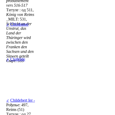
probablement
vers 516-517
Титуле : од 511,
König von Reims
_MILT: 531,
Schlacht an der
♂
Chlodomer
Unstrut, das
Land der
Thüringer wird
zwischen den
Franken den
Sachsen und den
Slawen geteilt
♀
Clothilde
Смрт: 533
♂
Childebert Ier -
Рођење: 497,
Reims (51)
Титуле : од 27