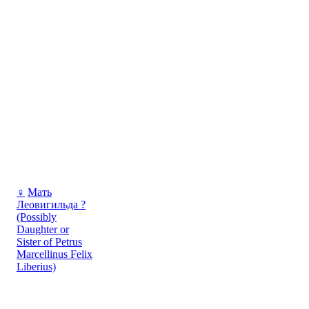
♀
Мать
Леовигильда ?
(Possibly
Daughter or
Sister of Petrus
Marcellinus Felix
Liberius)