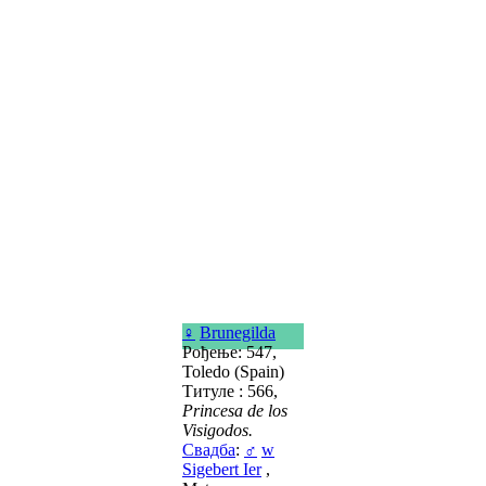
♀
Brunegilda
Рођење: 547,
Toledo (Spain)
Титуле : 566,
Princesa de los
Visigodos.
Свадба
:
♂
w
Sigebert Ier
,