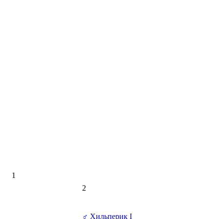
1
2
♂
Хильперик I