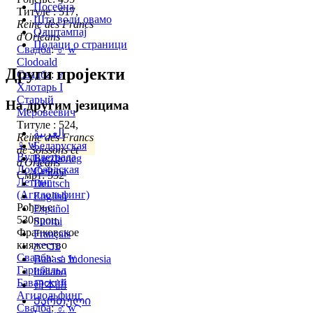
Посебна
Титуле : 517,
Шта води овамо
Reine des Francs
Одштампај
d'Orléans
Подаци о страници
Свадба
:
♂
w
Clodoald
Други пројекти
Свадба
:
♂
Хлотарь I
Старый
На другим језицима
Меровеевич
Титуле : 524,
العربية
Reine des Francs
♀
w
Беларуская
de Soissons et
Вульдетрада
Brezhoneg
d'Orléans
Ломбардская
Čeština
Смрт: 532
Летинг
Deutsch
(Агилольфинг)
English
Рођење:
Español
530проц,
Suomi
Франковское
Français
княжество
עברית
Свадба
:
♂
w
Bahasa Indonesia
Гарибальд
Italiano
Баварский
日本語
Агилольфинг
Ქართული
Свадба
:
♂
w