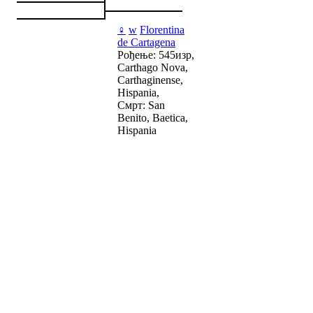
♀
w
Florentina
de Cartagena
Рођење: 545изр,
Carthago Nova,
Carthaginense,
Hispania,
Смрт: San
Benito, Baetica,
Hispania