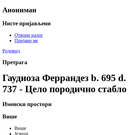
Анониман
Нисте пријављени
Отвори налог
Пријави ме
Родовид
Претрага
Гаудиоза Феррандез b. 695 d.
737 - Цело породично стабло
Именски простори
Више
Више
Језици