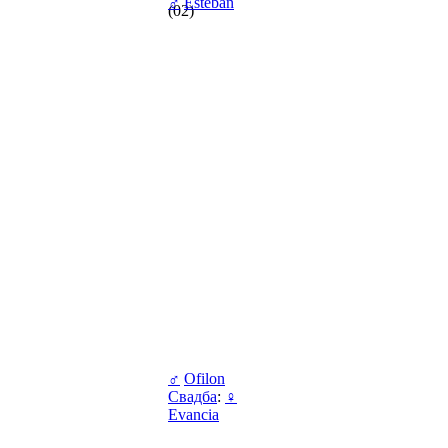
♂
Esteban
(02)
♂
Ofilon
Свадба
:
♀
Evancia