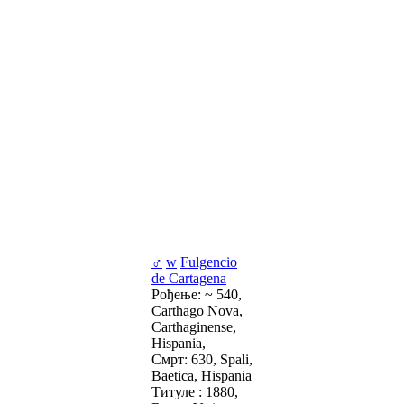
♂
w
Fulgencio
de Cartagena
Рођење: ~ 540,
Carthago Nova,
Carthaginense,
Hispania,
Смрт: 630, Spali,
Baetica, Hispania
Титуле : 1880,