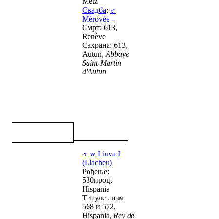
Metz
Свадба
:
♂
Mérovée -
Смрт: 613,
Renève
Сахрана: 613,
Autun,
Abbaye
Saint-Martin
d'Autun
♂
w
Liuva I
(Llacheu)
Рођење:
530проц,
Hispania
Титуле : изм
568 и 572,
Hispania,
Rey de