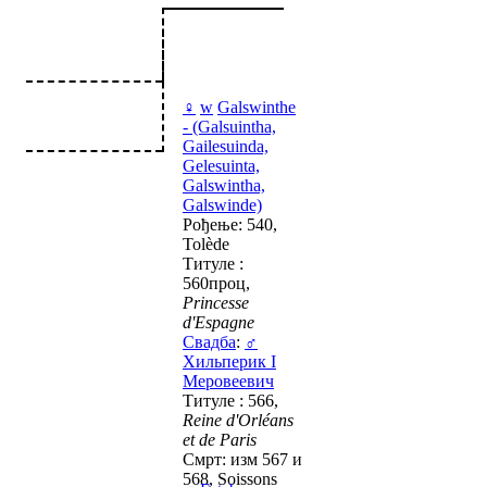
♀
w
Galswinthe
- (Galsuintha,
Gailesuinda,
Gelesuinta,
Galswintha,
Galswinde)
Рођење: 540,
Tolède
Титуле :
560проц,
Princesse
d'Espagne
Свадба
:
♂
Хильперик I
Меровеевич
Титуле : 566,
Reine d'Orléans
et de Paris
Смрт: изм 567 и
568, Soissons