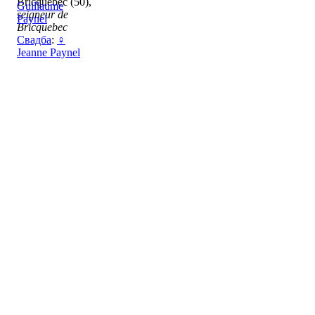
Bricquebec (50),
Guillaume
seigneur de
Paynel
Bricquebec
Свадба
:
♀
Jeanne Paynel