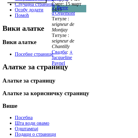
Смрт: 15 март
Случајна страница
♂
Pierre
1435
Особу додати
d'Orgemont
Помоћ
Титуле :
seigneur de
Вики алатке
Montjay
Титуле :
seigneur de
Вики алатке
Chantilly
Свадба
:
♀
Посебне странице
Jacqueline
Paynel
Алатке за страницу
Алатке за страницу
Алатке за корисничку страницу
Више
Посебна
Шта води овамо
Одштампај
Подаци о страници