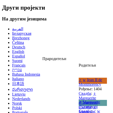
Други пројекти
На другим језицима
العربية
Беларуская
Brezhoneg
Čeština
Deutsch
English
Español
Прародитељи
Suomi
Français
Родитељи
עברית
Bahasa Indonesia
Italiano
♂
w
Jean II de
日本語
Montmorency
Рођење: 1404
Ქართული
Свадба
:
♀
Lietuvių
Marguerite
Nederlands
♀
Marguerite
d'Orgemont
Norsk
d'Orgemont
Свадба
:
♀
Polski
Свадба
:
♂
w
Jeanne de
Português