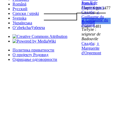
Jean II de
Fosseux
Română
Montmorency
Смрт: 6 јул 1477
Русский
Свадба
:
♂
Српски / srpski
Guillaume du
Svenska
♂
Guillaume du
Broullat
Українська
Broullat
Смрт: 1481
Oʻzbekcha/ўзбекча
Титуле :
seigneur de
Badouvile
Свадба
:
♀
Marguerite
Политика приватности
d'Orgemont
О пројекту Родовид
Одрицање одговорности