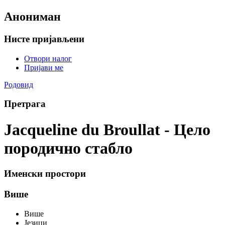
Анониман
Нисте пријављени
Отвори налог
Пријави ме
Родовид
Претрага
Jacqueline du Broullat - Цело
породично стабло
Именски простори
Више
Више
Језици