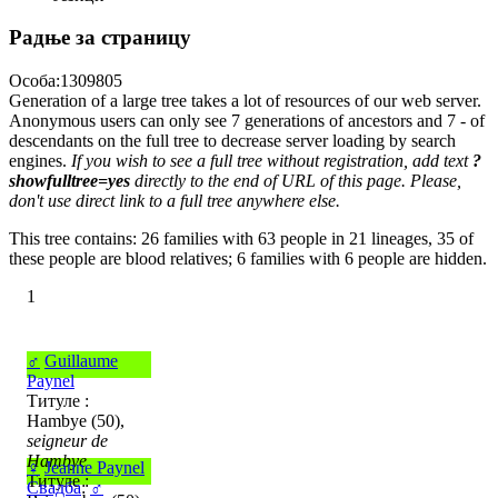
Радње за страницу
Особа:1309805
Generation of a large tree takes a lot of resources of our web server.
Anonymous users can only see 7 generations of ancestors and 7 - of
descendants on the full tree to decrease server loading by search
engines.
If you wish to see a full tree without registration, add text
?
showfulltree=yes
directly to the end of URL of this page. Please,
don't use direct link to a full tree anywhere else.
This tree contains: 26 families with 63 people in 21 lineages, 35 of
these people are blood relatives; 6 families with 6 people are hidden.
1
♂
Guillaume
Paynel
Титуле :
Hambye (50),
seigneur de
Hambye
♀
Jeanne Paynel
Титуле :
Свадба
:
♂