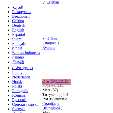
♂
Esteban
العربية
Беларуская
Brezhoneg
Čeština
Deutsch
English
Español
♂
Ofilon
Suomi
Свадба
:
♀
Français
Evancia
עברית
Bahasa Indonesia
Italiano
日本語
Ქართული
Lietuvių
Nederlands
♂
w
Sigebert Ier
Norsk
Рођење: 535,
Polski
Metz (57)
Português
Титуле : од 561,
Română
Roi d’Austrasie
Русский
Свадба
:
♀
Српски / srpski
Brunegilda
,
Svenska
Metz