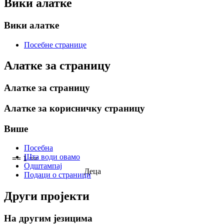
Вики алатке
Вики алатке
Посебне странице
Алатке за страницу
Алатке за страницу
Алатке за корисничку страницу
Више
Посебна
Шта води овамо
== 1 ==
Одштампај
Деца
Подаци о страници
Други пројекти
На другим језицима