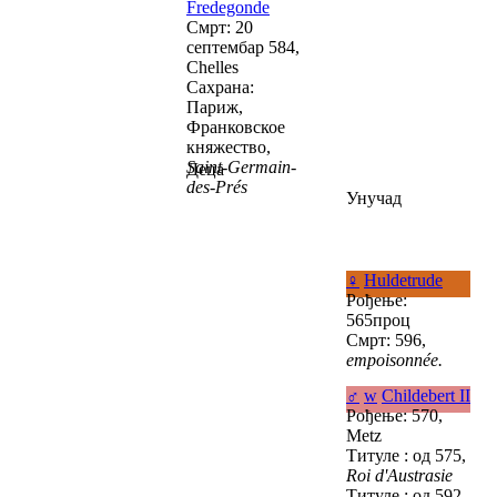
Fredegonde
Смрт: 20
септембар 584,
Chelles
Сахрана:
Париж,
Франковское
княжество,
Saint-Germain-
Деца
des-Prés
Унучад
♀
Huldetrude
Рођење:
565проц
Смрт: 596,
empoisonnée.
♂
w
Childebert II
Рођење: 570,
Metz
Титуле : од 575,
Roi d'Austrasie
Титуле : од 592,