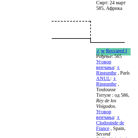
Смрт: 24 март
585, Африка
♂
w
Reccared I
Рођење: 565
Уговор
венчања
:
♀
Ringunthe
, París
ANUL
:
♀
Ringunthe
,
Toulousse
Титуле : од 586,
Rey de los
Visigodos.
Уговор
венчања
:
♀
Clodosinde de
France
, Spain,
Second