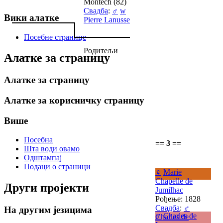
Montech (82)
Свадба
:
♂
w
Вики алатке
Pierre Lanusse
Посебне странице
Родитељи
Алатке за страницу
Алатке за страницу
Алатке за корисничку страницу
Више
Посебна
== 3 ==
Шта води овамо
Одштампај
Подаци о страници
♀
Marie
Chapelle de
Други пројекти
Jumilhac
Рођење: 1828
Свадба
:
♂
На другим језицима
♂
Charles de
Charles de