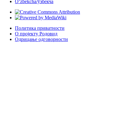
Oʻzbekcha/ўзбекча
Политика приватности
О пројекту Родовид
Одрицање одговорности