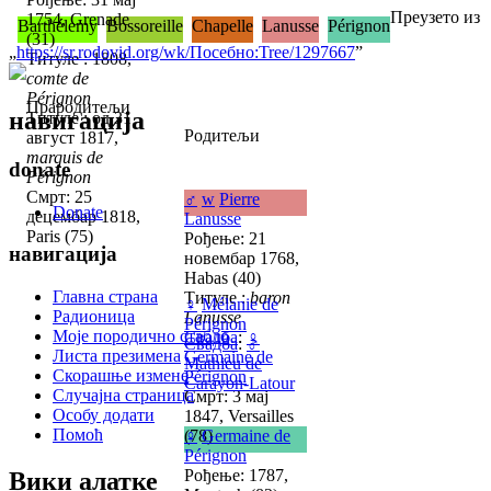
Преузето из
1754, Grenade
Barthélemy
Bossoreille
Chapelle
Lanusse
Pérignon
(31)
„
https://sr.rodovid.org/wk/Посебно:Tree/1297667
”
Титуле : 1808,
comte de
Pérignon
Прародитељи
навигација
Титуле : од 31
Родитељи
август 1817,
marquis de
donate
Pérignon
Смрт: 25
♂
w
Pierre
Donate
децембар 1818,
Lanusse
Paris (75)
Рођење: 21
навигација
новембар 1768,
Habas (40)
Главна страна
Титуле :
baron
♀
Mélanie de
Радионица
Lanusse
Pérignon
Моје породично стабло
Свадба
:
♀
Свадба
:
♂
Листа презимена
Germaine de
Mathieu de
Скорашње измене
Pérignon
Carayon-Latour
Случајна страница
Смрт: 3 мај
Особу додати
1847, Versailles
Помоћ
(78)
♀
Germaine de
Pérignon
Рођење: 1787,
Вики алатке