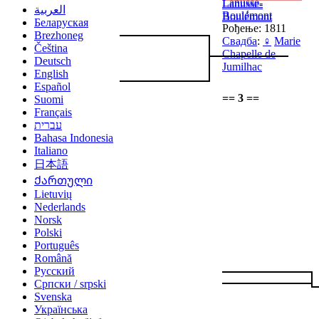
Lanusse-
Lanusse-
العربية
Boulémont
Boulémont
Беларуская
Рођење: 1811
Brezhoneg
Свадба
:
♀
Marie
Čeština
Chapelle de
Deutsch
Jumilhac
English
Español
== 3 ==
Suomi
Français
עברית
Bahasa Indonesia
Italiano
日本語
Ქართული
Lietuvių
Nederlands
Norsk
Polski
Português
Română
Русский
Српски / srpski
Svenska
Українська