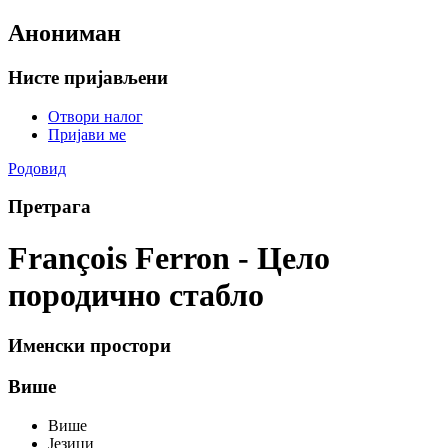
Анониман
Нисте пријављени
Отвори налог
Пријави ме
Родовид
Претрага
François Ferron - Цело
породично стабло
Именски простори
Више
Више
Језици