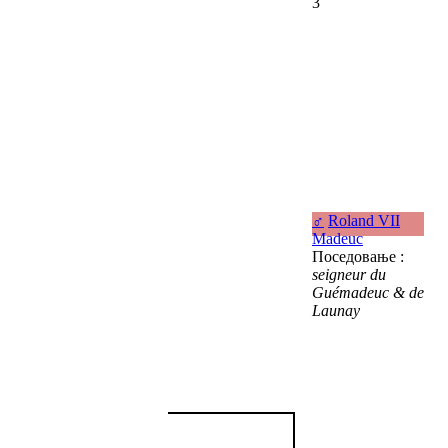
3
♂
Roland VII
Madeuc
Поседовање :
seigneur du
Guémadeuc & de
Launay