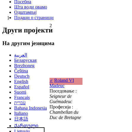
Посебна
Шта води овамо
Одштампај
Подаци о страници
1
2
Други пројекти
На другим језицима
العربية
Беларуская
Brezhoneg
Čeština
Deutsch
♂
Roland VI
English
Madeuc
Español
Поседовање :
Suomi
Seigneur de
Français
Guémadeuc
עברית
Професија :
Bahasa Indonesia
Chambellan du
Italiano
Duc de Bretagne
日本語
Ქართული
Lietuvių