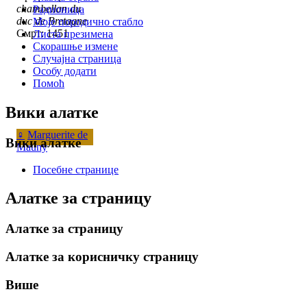
chambellan du
Радионица
duc de Bretagne
Моје породично стабло
Смрт: 1451
Листа презимена
Скорашње измене
Случајна страница
Особу додати
Помоћ
Вики алатке
♀
Marguerite de
Вики алатке
Mauny
Посебне странице
Алатке за страницу
Алатке за страницу
Алатке за корисничку страницу
Више