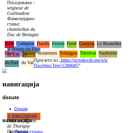
Поседовање :
seigneur de
Guémadeuc
Фамилијарно
стање:
chambellan du
Duc de Bretagne
Breil
Coëtquen
Daully
Ferron
Ferré
Gouyon
Le Bouteiller
♀
Jeanne du Parc
Madeuc
Mauny
Rostrenen
Trémigon
Trévécar
Vauferrier
de Launay
Преузето из „
https://sr.rodovid.org/wk/
du Parc
du Val
Посебно:Tree/1288685
”
навигација
donate
Donate
♂
Jean Gouyon
навигација
Рођење:
Baron
de Thorigny
Професија :
Главна страна