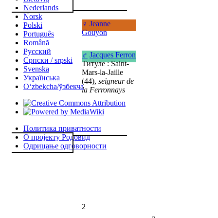
Nederlands
Norsk
♀
Jeanne
Polski
Gouyon
Português
Română
Русский
♂
Jacques Ferron
Српски / srpski
Титуле : Saint-
Svenska
Mars-la-Jaille
Українська
(44),
seigneur de
Oʻzbekcha/ўзбекча
la Ferronnays
Политика приватности
О пројекту Родовид
Одрицање одговорности
2