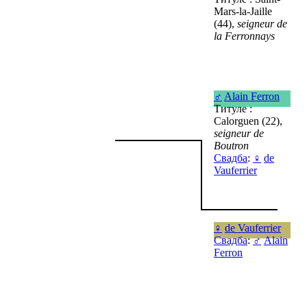
Mars-la-Jaille
(44),
seigneur de
la Ferronnays
♂
Alain Ferron
Титуле :
Calorguen (22),
seigneur de
Boutron
Свадба
:
♀
de
Vauferrier
♀
de Vauferrier
Свадба
:
♂
Alain
Ferron