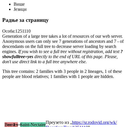
Више
Језици
Радње за страницу
Особа:1251110
Generation of a large tree takes a lot of resources of our web server.
Anonymous users can only see 7 generations of ancestors and 7 - of
descendants on the full tree to decrease server loading by search
engines.
If you wish to see a full tree without registration, add text
?
showfulltree=yes
directly to the end of URL of this page. Please,
don't use direct link to a full tree anywhere else.
This tree contains: 2 families with 3 people in 2 lineages, 1 of these
people are blood relatives; 1 families with 1 people are hidden.
Преузето из „
https://sr.rodovid.org/wk/
Bauves
== 1 ==
Saint-Nectaire