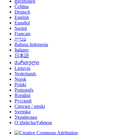
Brezhoneg
Čeština
Deutsch
English
Español
Suomi
Français
עברית
Bahasa Indonesia
Italiano
日本語
Ქართული
Lietuvių
Nederlands
Norsk
Polski
Português
Română
Русский
Српски / srpski
Svenska
Українська
Oʻzbekcha/ўзбекча