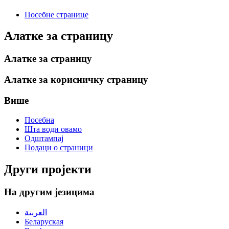
Посебне странице
Алатке за страницу
Алатке за страницу
Алатке за корисничку страницу
Више
Посебна
Шта води овамо
Одштампај
Подаци о страници
Други пројекти
На другим језицима
العربية
Беларуская