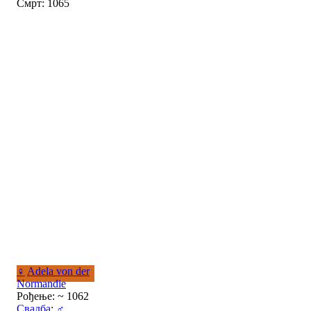
Смрт: 1065
♀
Adela von der
Normandie
Рођење: ~ 1062
Свадба
:
♂