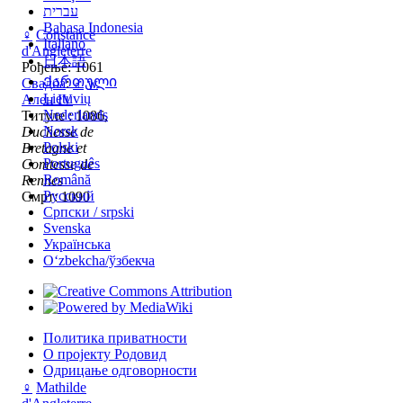
עברית
Bahasa Indonesia
♀
Constance
Italiano
d'Angleterre
日本語
Рођење: 1061
Ქართული
Свадба
:
♂
w
Lietuvių
Ален IV
Nederlands
Титуле : 1086,
Norsk
Duchesse de
Polski
Bretagne et
Português
Comtesse de
Română
Rennes
Русский
Смрт: 1090
Српски / srpski
Svenska
Українська
Oʻzbekcha/ўзбекча
Политика приватности
О пројекту Родовид
Одрицање одговорности
♀
Мathilde