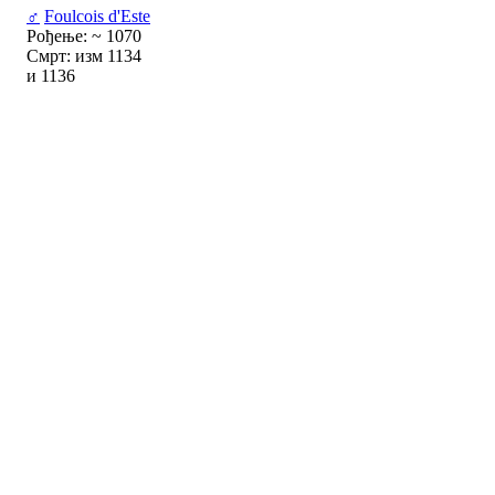
♂
Foulcois d'Este
Рођење: ~ 1070
Смрт: изм 1134
и 1136