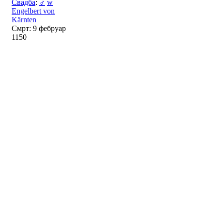
Свадба
:
♂
w
Engelbert von
Kärnten
Смрт: 9 фебруар
1150