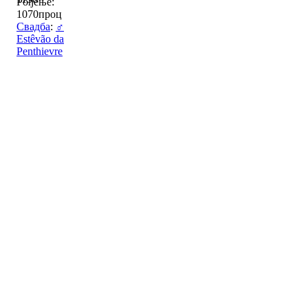
Рођење:
1070проц
Свадба
:
♂
Estêvão da
Penthievre