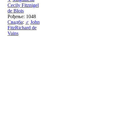
Cecily Fitznigel
de Blois
Рођење: 1048
Свадба
:
♂
John
FitzRichard de
Vains