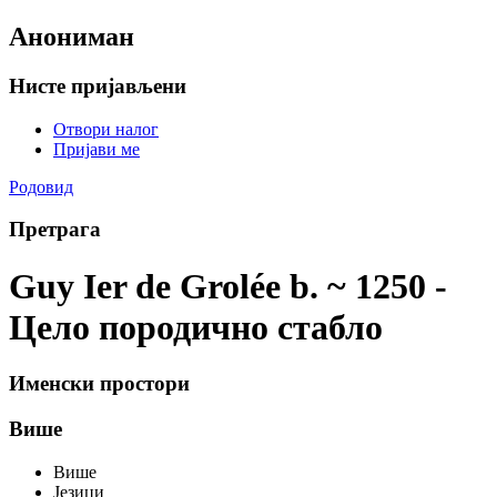
Анониман
Нисте пријављени
Отвори налог
Пријави ме
Родовид
Претрага
Guy Ier de Grolée b. ~ 1250 -
Цело породично стабло
Именски простори
Више
Више
Језици