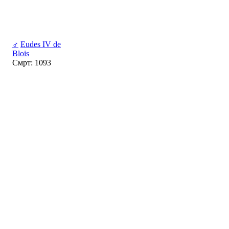
♂
Eudes IV de
Blois
Смрт: 1093