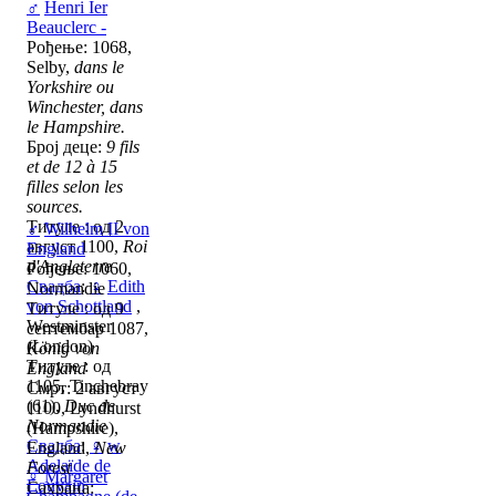
♂
Henri Ier
Beauclerc -
Рођење: 1068,
Selby,
dans le
Yorkshire ou
Winchester, dans
le Hampshire.
Број деце:
9 fils
et de 12 à 15
filles selon les
sources.
Титуле : од 2
♂
Wilhelm II von
август 1100,
Roi
England
d'Angleterre
Рођење: 1060,
Свадба
:
♀
Edith
Normandie
von Schottland
,
Титуле : од 9
Westminster
септембар 1087,
(London)
König von
Титуле : од
England
1105, Tinchebray
Смрт: 2 август
(61),
Duc de
1100, Lyndhurst
Normandie
(Hampshire),
Свадба
:
♀
w
England,
New
Adelaïde de
Forest
♀
Margaret
Louvain
Сахрана: