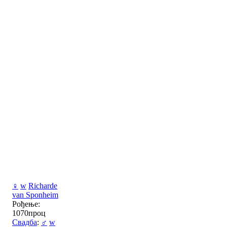
♀
w
Richarde
van Sponheim
Рођење:
1070проц
Свадба
:
♂
w