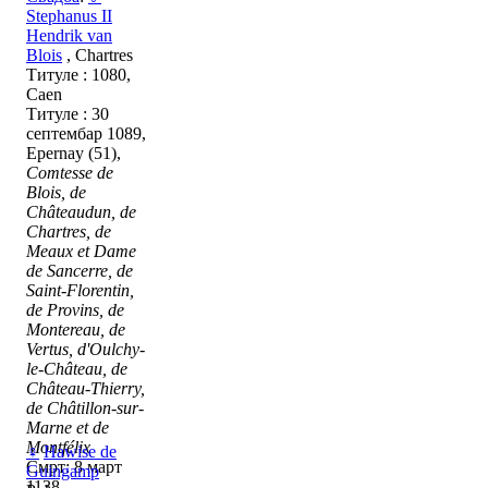
Stephanus II
Hendrik van
Blois
, Chartres
Титуле : 1080,
Caen
Титуле : 30
септембар 1089,
Epernay (51),
Comtesse de
Blois, de
Châteaudun, de
Chartres, de
Meaux et Dame
de Sancerre, de
Saint-Florentin,
de Provins, de
Montereau, de
Vertus, d'Oulchy-
le-Château, de
Château-Thierry,
de Châtillon-sur-
Marne et de
Montfélix
♀
Hawise de
Смрт: 8 март
Guingamp
1138