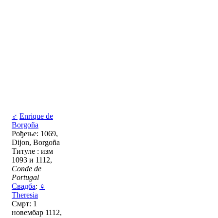
♂
Enrique de
Borgoña
Рођење: 1069,
Dijon, Borgoña
Титуле : изм
1093 и 1112,
Conde de
Portugal
Свадба
:
♀
Theresia
Смрт: 1
новембар 1112,