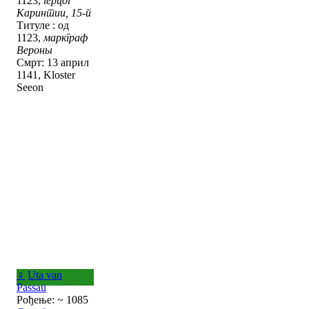
1123,
герцог
Каринтии, 15-й
Титуле : од
1123,
маркграф
Вероны
Смрт: 13 април
1141, Kloster
Seeon
♀
Uta van
Passau
Рођење: ~ 1085