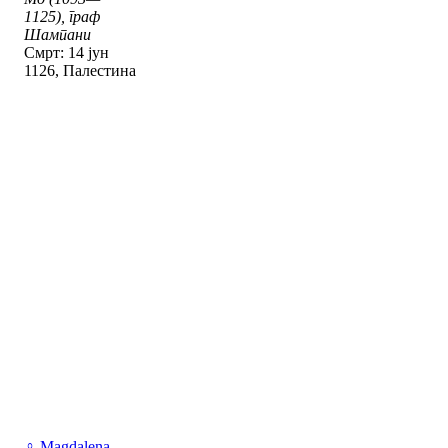
1125), граф
Шампани
Смрт: 14 јун
1126, Палестина
♀
Magdalena