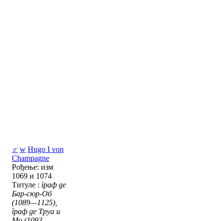
♂
w
Hugo I von
Champagne
Рођење: изм
1069 и 1074
Титуле :
граф де
Бар-сюр-Об
(1089—1125),
граф де Труа и
Мо (1093—