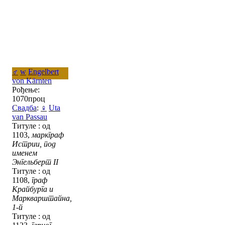
♂
w
Engelbert
von Kärnten
Рођење:
1070проц
Свадба
:
♀
Uta
van Passau
Титуле : од
1103,
маркграф
Истрии, под
именем
Энгельберт II
Титуле : од
1108,
граф
Крайбурга и
Маркварштайна,
1-й
Титуле : од