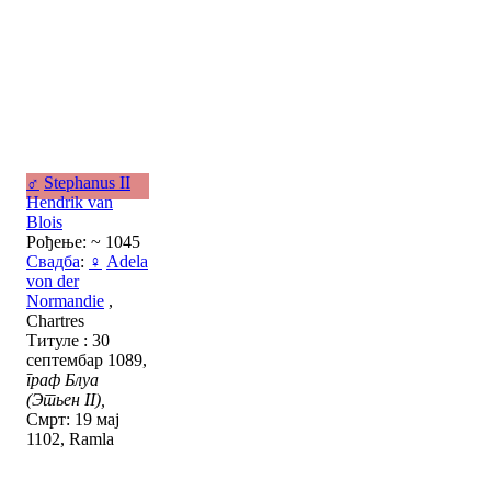
♂
Stephanus II
Hendrik van
Blois
Рођење: ~ 1045
Свадба
:
♀
Adela
von der
Normandie
,
Chartres
Титуле : 30
септембар 1089,
граф Блуа
(Этьен II),
Смрт: 19 мај
1102, Ramla