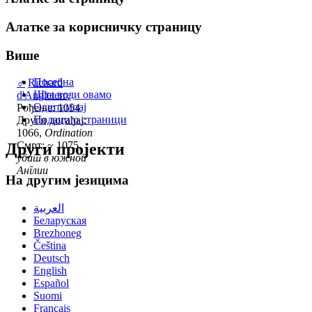
Алатке за корисничку страницу
Више
Посебна
♂
Richard
Шта води овамо
d'Angleterre
Одштампај
Рођење: 1054
Подаци о страници
Други догађај:
1066,
Ordination
Смрт: ~ 1075,
Други пројекти
убит в южной
Англии
На другим језицима
العربية
Беларуская
Brezhoneg
Čeština
Deutsch
English
Español
Suomi
Français