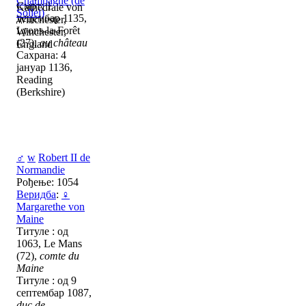
Champagne (de
Смрт: 1
Kathedrale von
Sollei)
децембар 1135,
Winchester,
Lyons-la-Forêt
Winchester,
(27),
au château
England
Сахрана: 4
јануар 1136,
Reading
(Berkshire)
♂
w
Robert II de
Normandie
Рођење: 1054
Веридба
:
♀
Margarethe von
Maine
Титуле : од
1063, Le Mans
(72),
comte du
Maine
Титуле : од 9
септембар 1087,
duc de