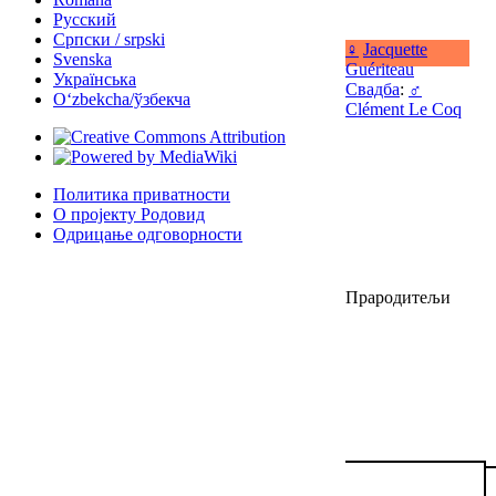
Русский
Српски / srpski
♀
Jacquette
Svenska
Guériteau
Українська
Свадба
:
♂
Oʻzbekcha/ўзбекча
Clément Le Coq
Политика приватности
О пројекту Родовид
Одрицање одговорности
Прародитељи