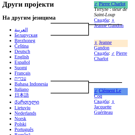
Други пројекти
♂
Pierre Charlot
Титуле :
sieur de
Saint-Loup
На другим језицима
Свадба
:
♀
Jeanne Gandon
العربية
Беларуская
Brezhoneg
♀
Jeanne
Čeština
Gandon
Deutsch
Свадба
:
♂
Pierre
English
Charlot
Español
Suomi
Français
עברית
Bahasa Indonesia
Italiano
♂
Clément Le
日本語
Coq
Свадба
:
♀
Ქართული
Jacquette
Lietuvių
Guériteau
Nederlands
Norsk
Polski
Português
Română