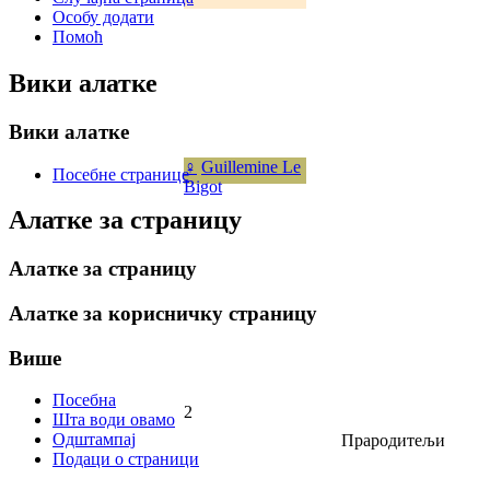
Особу додати
Помоћ
Вики алатке
Вики алатке
♀
Guillemine Le
Посебне странице
Bigot
Алатке за страницу
Алатке за страницу
Алатке за корисничку страницу
Више
Посебна
2
Шта води овамо
Одштампај
Прародитељи
Подаци о страници