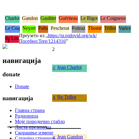
Charlot
Gandon
Gaultier
Guériteau
Le Bigot
Le Coigneux
Le Coq
Neyret
Pallu
Pescherat
Poitraz
Thomé
Trillot
Varice
Преузето из „
https://sr.rodovid.org/wk/
du Lau
1
Посебно:Tree/1214316
”
2
навигација
♂
Jean Charlot
donate
Donate
♀
Ne Trillot
навигација
Главна страна
Радионица
Моје породично стабло
Листа презимена
Скорашње измене
♂
Jean Gandon
Случајна страница