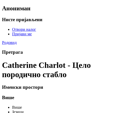
Анониман
Нисте пријављени
Отвори налог
Пријави ме
Родовид
Претрага
Catherine Charlot - Цело
породично стабло
Именски простори
Више
Више
Језици