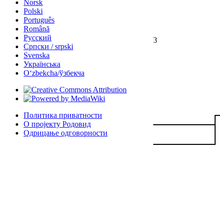
Norsk
Polski
Português
Română
Русский
3
Српски / srpski
Svenska
Українська
Oʻzbekcha/ўзбекча
Политика приватности
О пројекту Родовид
Одрицање одговорности