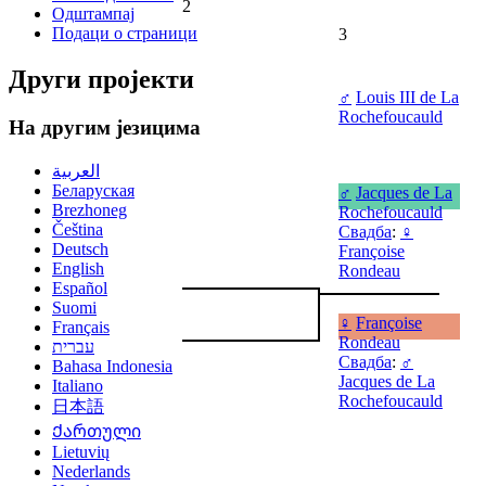
2
Одштампај
Подаци о страници
3
Други пројекти
♂
Louis III de La
Rochefoucauld
На другим језицима
العربية
Беларуская
♂
Jacques de La
Brezhoneg
Rochefoucauld
Čeština
Свадба
:
♀
Deutsch
Françoise
English
Rondeau
Español
Suomi
♀
Françoise
Français
Rondeau
עברית
Свадба
:
♂
Bahasa Indonesia
Jacques de La
Italiano
Rochefoucauld
日本語
Ქართული
Lietuvių
Nederlands