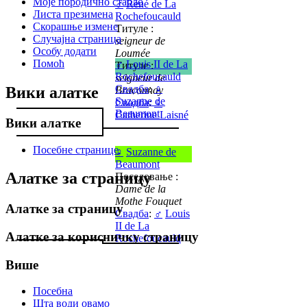
Моје породично стабло
♂
René de La
Листа презимена
Rochefoucauld
Скорашње измене
Титуле :
Случајна страница
seigneur de
Особу додати
Loumée
Помоћ
♂
Louis II de La
Титуле :
Rochefoucauld
seigneur de
Свадба
:
♀
Вики алатке
Braconnay
Suzanne de
Свадба
:
♀
Beaumont
Catherine Laisné
Вики алатке
Посебне странице
♀
Suzanne de
Beaumont
Алатке за страницу
Поседовање :
Dame de la
Mothe Fouquet
Алатке за страницу
Свадба
:
♂
Louis
II de La
Алатке за корисничку страницу
Rochefoucauld
Више
Посебна
Шта води овамо