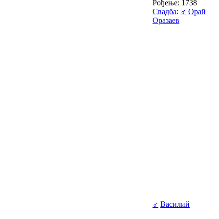
Рођење: 1738
Свадба
:
♂
Орай
Оразаев
♂
Василий