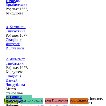
♂
Янбяк
Изеби
Тинбахтин
Крымсараева
Рођење: 1662,
Байдушева
♀
Хитреней
Тинбахтина
Рођење: 1677
Свадба
:
♂
Яштубай
Иштуганов
♂
Ишмемет
Тинбахтин
Рођење: 1657,
Байдушева
Свадба
:
♀
Изеней
Чиндубаева
Место
становања :
♂
Тинбай
1717,
Преузето
Петровы
Род Тинбахты
род Иштеряка
род Сидяка
Тинбахтин
Богатырева
из
Рођење:
Чобаева