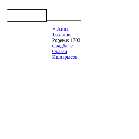
♀
Анна
Тиханова
Рођење: 1703
Свадба
:
♂
Оразай
Ишпарысов