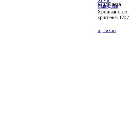
Хосан
Байдушева
Ямандаев
Хришчанство
крштење: 1747
♂
Тихон