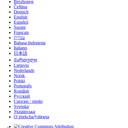
Brezhoneg
Čeština
Deutsch
English
Español
Suomi
Français
עברית
Bahasa Indonesia
Italiano
日本語
Ქართული
Lietuvių
Nederlands
Norsk
Polski
Português
Română
Русский
Српски / srpski
Svenska
Українська
Oʻzbekcha/ўзбекча