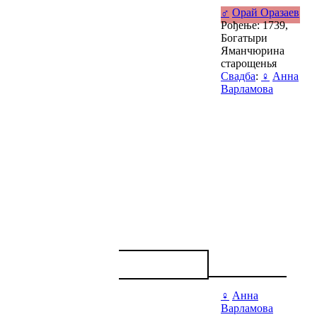
♂
Орай Оразаев
Рођење: 1739,
Богатыри
Яманчюрина
старощенья
Свадба
:
♀
Анна
Варламова
♀
Анна
Варламова