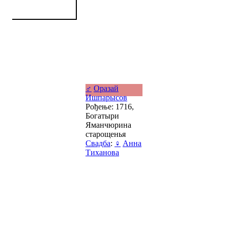
♂
Оразай
Ишпарысов
Рођење: 1716,
Богатыри
Яманчюрина
старощенья
Свадба
:
♀
Анна
Тиханова