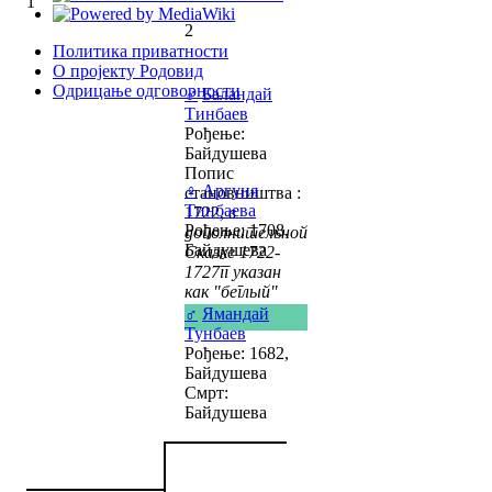
1
2
Политика приватности
О пројекту Родовид
Одрицање одговорности
♂
Баландай
Тинбаев
Рођење:
Байдушева
Попис
♀
Аргуня
становништва :
Тинбаева
1722,
в
Рођење: 1708,
дополнительной
Байдушева
Сказке 1722-
1727гг указан
как "беглый"
♂
Ямандай
Тунбаев
Рођење: 1682,
Байдушева
Смрт:
Байдушева