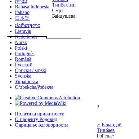
עברית
Тинбахтин
Bahasa Indonesia
Смрт:
Italiano
Байдушева
日本語
Ქართული
Lietuvių
Nederlands
Norsk
Polski
Português
Română
Русский
Српски / srpski
Svenska
Українська
Oʻzbekcha/ўзбекча
2
3
Политика приватности
О пројекту Родовид
♂
Баландай
Одрицање одговорности
Тинбаев
Рођење: