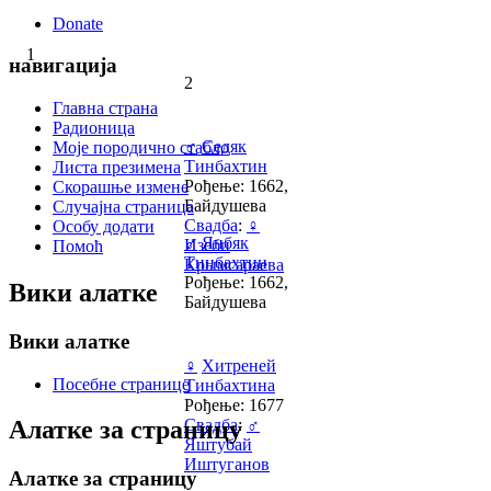
Donate
1
навигација
2
Главна страна
Радионица
♂
Седяк
Моје породично стабло
Тинбахтин
Листа презимена
Рођење: 1662,
Скорашње измене
Байдушева
Случајна страница
Свадба
:
♀
Особу додати
♂
Янбяк
Изеби
Помоћ
Тинбахтин
Крымсараева
Рођење: 1662,
Вики алатке
Байдушева
Вики алатке
♀
Хитреней
Посебне странице
Тинбахтина
Рођење: 1677
Свадба
:
♂
Алатке за страницу
Яштубай
Иштуганов
Алатке за страницу