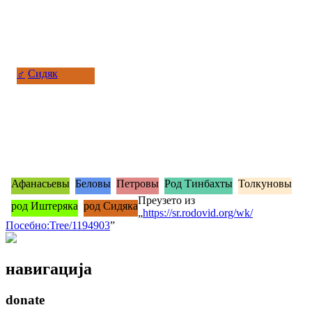
♂
Сидяк
Афанасьевы
Беловы
Петровы
Род Тинбахты
Толкуновы
Преузето из
род Иштеряка
род Сидяка
„
https://sr.rodovid.org/wk/
Посебно:Tree/1194903
”
навигација
donate