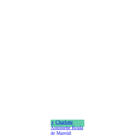
♀
Charlotte
Antoinette Boula
de Mareüil