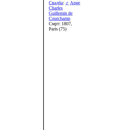
Свадба
:
♂
Ange
Charles
Guillemin de
Courchamp
Смрт: 1807,
Paris (75)