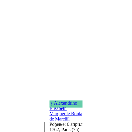
♀
Alexandrine
Élisabeth
Marguerite Boula
de Mareüil
Рођење: 6 април
1762, Paris (75)