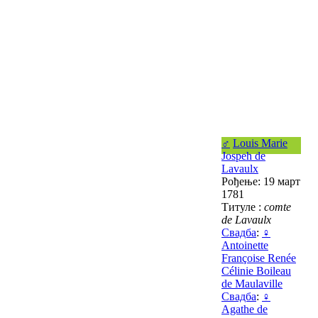
♂
Louis Marie
Jospeh de
Lavaulx
Рођење: 19 март
1781
Титуле :
comte
de Lavaulx
Свадба
:
♀
Antoinette
Françoise Renée
Célinie Boileau
de Maulaville
Свадба
:
♀
Agathe de