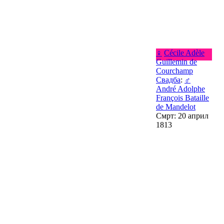
♀
Cécile Adèle
Guillemin de
Courchamp
Свадба
:
♂
André Adolphe
François Bataille
de Mandelot
Смрт: 20 април
1813