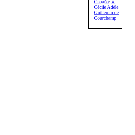
Свадба
:
♀
Cécile Adèle
Guillemin de
Courchamp