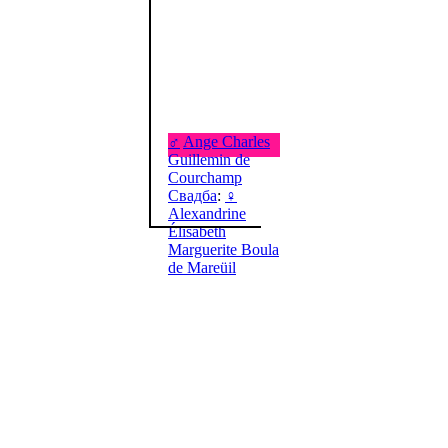
♂
Ange Charles
Guillemin de
Courchamp
Свадба
:
♀
Alexandrine
Élisabeth
Marguerite Boula
de Mareüil