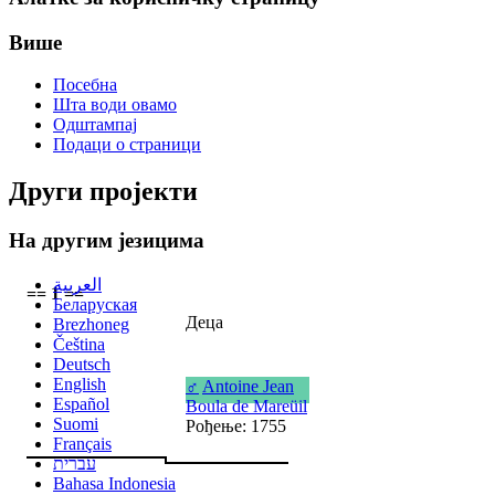
Више
Посебна
Шта води овамо
Одштампај
Подаци о страници
Други пројекти
На другим језицима
العربية
== 1 ==
Беларуская
Деца
Brezhoneg
Čeština
Deutsch
English
♂
Antoine Jean
Español
Boula de Mareüil
Suomi
Рођење: 1755
Français
עברית
Bahasa Indonesia