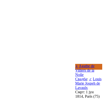
♀
Agathe de
Villiers de la
Noûe
Свадба
:
♂
Louis
Marie Jospeh de
Lavaulx
Смрт: 1 јун
1814, Paris (75)