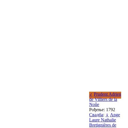
♂
Prudent Adrien
de Villiers de la
Noûe
Рођење: 1792
Свадба
:
♀
Ange
Laure Nathalie
Bretignières de