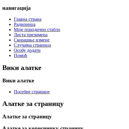
навигација
Главна страна
Радионица
Моје породично стабло
Листа презимена
Скорашње измене
Случајна страница
Особу додати
Помоћ
Вики алатке
Вики алатке
Посебне странице
Алатке за страницу
Алатке за страницу
Алатке за корисничку страницу