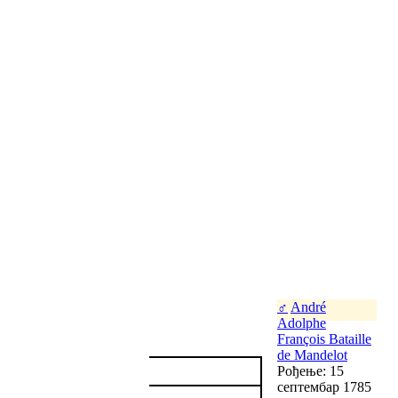
♂
André
Adolphe
François Bataille
de Mandelot
Рођење: 15
септембар 1785