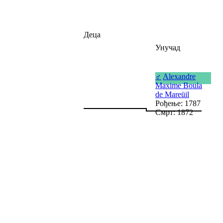
Деца
Унучад
♂
Alexandre
Maxime Boula
de Mareüil
Рођење: 1787
Смрт: 1872