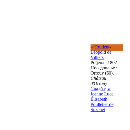
♂
Prudent-
Léopold de
Villiers
Рођење: 1802
Поседовање :
Orrouy (60),
Château
d'Orrouy
Свадба
:
♀
Jeanne Luce
Élisabeth
Poulletier de
Suzenet