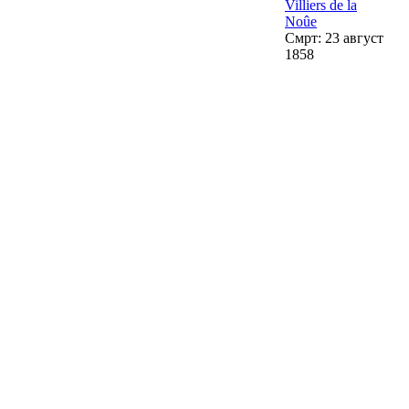
Villiers de la
Noûe
Смрт: 23 август
1858