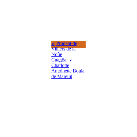
♂
Prudent de
Villiers de la
Noûe
Свадба
:
♀
Charlotte
Antoinette Boula
de Mareüil