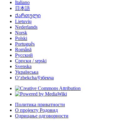
Italiano
日本語
Ქართული
Lietuvių
Nederlands
Norsk
Polski
Português
Română
Русский
Српски / srpski
Svenska
Українська
Oʻzbekcha/ўзбекча
Политика приватности
О пројекту Родовид
Одрицање одговорности