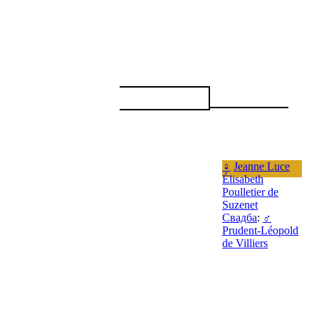
♀
Jeanne Luce
Élisabeth
Poulletier de
Suzenet
Свадба
:
♂
Prudent-Léopold
de Villiers