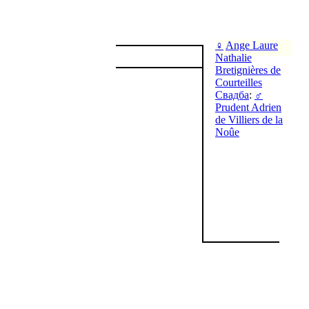
♀
Ange Laure
Nathalie
Bretignières de
Courteilles
Свадба
:
♂
Prudent Adrien
de Villiers de la
Noûe