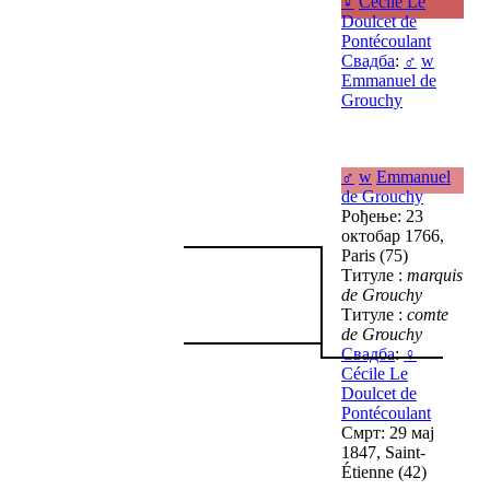
♀
Cécile Le
Doulcet de
Pontécoulant
Свадба
:
♂
w
Emmanuel de
Grouchy
♂
w
Emmanuel
de Grouchy
Рођење: 23
октобар 1766,
Paris (75)
Титуле :
marquis
de Grouchy
Титуле :
comte
de Grouchy
Свадба
:
♀
Cécile Le
Doulcet de
Pontécoulant
Смрт: 29 мај
1847, Saint-
Étienne (42)