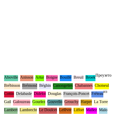
Преузето
Aboville
Anisson
Artur
Boigne
Bouillé
Breuil
Broek
Brébisson
Brémond
Béghin
Canongettes
Chabannes
Choiseul
из
Cottin
Delabasle
Didelot
Douglas
François-Poncet
Fréteau
Gail
Galouzeau
Gourlez
Gouvello
Grouchy
Harper
La Torre
Lambert
Lambrecht
Le Doulcet
Lefèvre
Liffort
Mallez
Malo