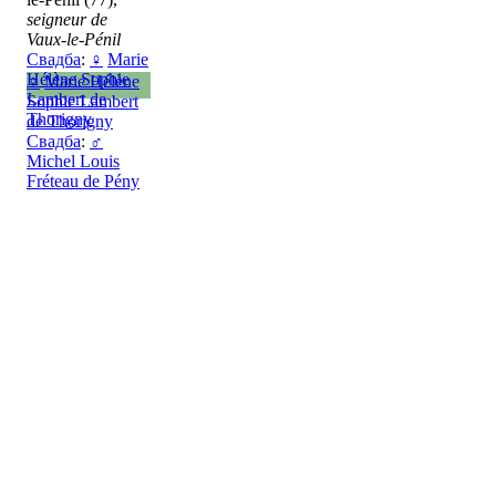
seigneur de
Vaux-le-Pénil
Свадба
:
♀
Marie
Hélène Sophie
♀
Marie Hélène
Lambert de
Sophie Lambert
Thorigny
de Thorigny
Свадба
:
♂
Michel Louis
Fréteau de Pény