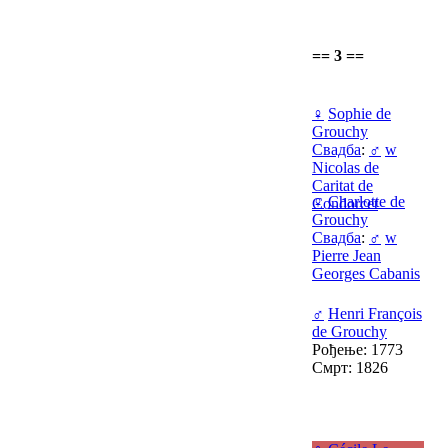
== 3 ==
♀
Sophie de
Grouchy
Свадба
:
♂
w
Nicolas de
Caritat de
♀
Charlotte de
Condorcet
Grouchy
Свадба
:
♂
w
Pierre Jean
Georges Cabanis
♂
Henri François
de Grouchy
Рођење: 1773
Смрт: 1826