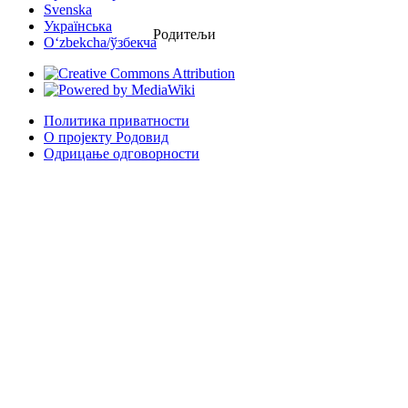
Svenska
Українська
Родитељи
Oʻzbekcha/ўзбекча
Политика приватности
О пројекту Родовид
Одрицање одговорности