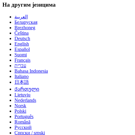
На другим језицима
العربية
Беларуская
Brezhoneg
Čeština
Deutsch
English
Español
Suomi
Français
עברית
Bahasa Indonesia
Italiano
日本語
Ქართული
Lietuvių
Nederlands
Norsk
Polski
Português
Română
Русский
Српски / srpski