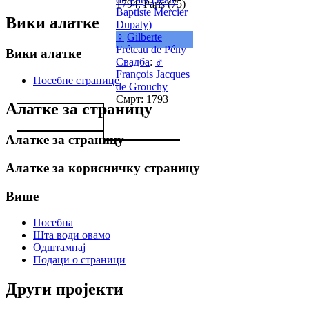
1794, Paris (75)
Baptiste Mercier
Вики алатке
Dupaty)
♀
Gilberte
Fréteau de Pény
Вики алатке
Свадба
:
♂
François Jacques
Посебне странице
de Grouchy
Смрт: 1793
Алатке за страницу
Алатке за страницу
Алатке за корисничку страницу
Више
Посебна
Шта води овамо
Одштампај
Подаци о страници
Други пројекти