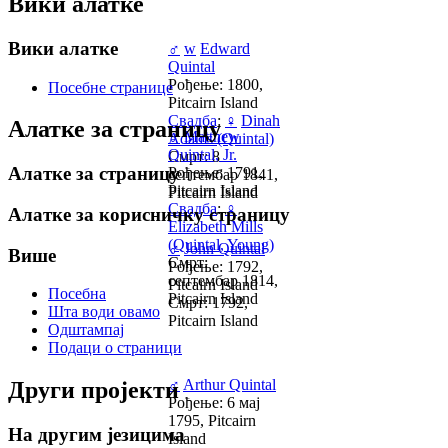
Вики алатке
Вики алатке
♂
w
Edward
Quintal
Рођење: 1800,
Посебне странице
Pitcairn Island
Свадба
:
♀
Dinah
Алатке за страницу
♂
Matthew
Adams (Quintal)
Quintal, Jr.
Смрт: 8
Алатке за страницу
Рођење: 1791,
септембар 1841,
Pitcairn Island
Pitcairn Island
Свадба
:
♀
Алатке за корисничку страницу
Elizabeth Mills
(Quintal, Young)
♂
John Quintal
Више
Смрт:
Рођење: 1792,
септембар 1814,
Pitcairn Island
Посебна
Pitcairn Island
Смрт: 1792,
Шта води овамо
Pitcairn Island
Одштампај
Подаци о страници
♂
Arthur Quintal
Други пројекти
Рођење: 6 мај
1795, Pitcairn
На другим језицима
Island