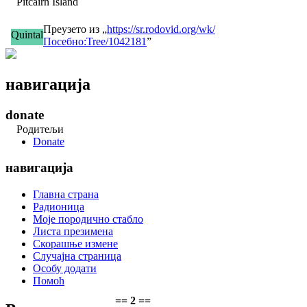
Pitcairn Island
Преузето из „
https://sr.rodovid.org/wk/
Quintal
Посебно:Tree/1042181
”
навигација
donate
Родитељи
Donate
навигација
Главна страна
Радионица
Моје породично стабло
Листа презимена
Скорашње измене
Случајна страница
Особу додати
Помоћ
== 2 ==