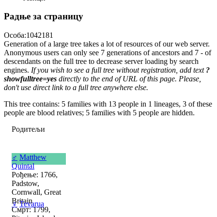
Радње за страницу
Особа:1042181
Generation of a large tree takes a lot of resources of our web server.
Anonymous users can only see 7 generations of ancestors and 7 - of
descendants on the full tree to decrease server loading by search
engines.
If you wish to see a full tree without registration, add text
?
showfulltree=yes
directly to the end of URL of this page. Please,
don't use direct link to a full tree anywhere else.
This tree contains: 5 families with 13 people in 1 lineages, 3 of these
people are blood relatives; 5 families with 5 people are hidden.
Родитељи
♂
Matthew
Quintal
Рођење: 1766,
Padstow,
Cornwall, Great
Britain
♀
Tevarua
Смрт: 1799,