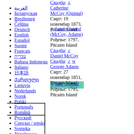
Свадба
:
♀
العربية
Catherine
Беларуская
McCoy (Quintal)
Brezhoneg
Смрт: 19
Čeština
новембар 1873,
♀
Sarah Quintal
Deutsch
Pitcairn Island
(McCoy, Adams)
English
Рођење: 1797,
Español
Pitcairn Island
Suomi
Свадба
:
♂
Français
Daniel McCoy
עברית
Свадба
:
♂
w
Bahasa Indonesia
George Adams
Italiano
Смрт: 27
日本語
новембар 1851,
Ქართული
Pitcairn Island
♀
Jane Quintal
Lietuvių
Рођење: 1795,
Nederlands
Pitcairn Island
Norsk
Polski
Português
Română
Русский
Српски / srpski
Svenska
Українська