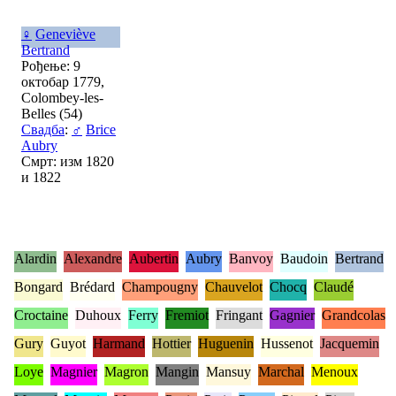
♀
Geneviève
Bertrand
Рођење: 9
октобар 1779,
Colombey-les-
Belles (54)
Свадба
:
♂
Brice
Aubry
Смрт: изм 1820
и 1822
Alardin
Alexandre
Aubertin
Aubry
Banvoy
Baudoin
Bertrand
Bongard
Brédard
Champougny
Chauvelot
Chocq
Claudé
Croctaine
Duhoux
Ferry
Fremiot
Fringant
Gagnier
Grandcolas
Gury
Guyot
Harmand
Hottier
Huguenin
Hussenot
Jacquemin
Loye
Magnier
Magron
Mangin
Mansuy
Marchal
Menoux