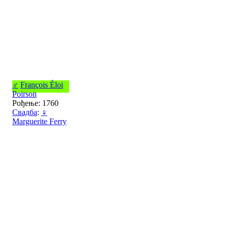
♂
François Éloi
Poirson
Рођење: 1760
Свадба
:
♀
Marguerite Ferry