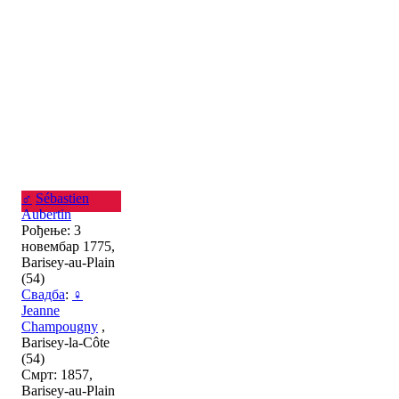
♂
Sébastien
Aubertin
Рођење: 3
новембар 1775,
Barisey-au-Plain
(54)
Свадба
:
♀
Jeanne
Champougny
,
Barisey-la-Côte
(54)
Смрт: 1857,
Barisey-au-Plain