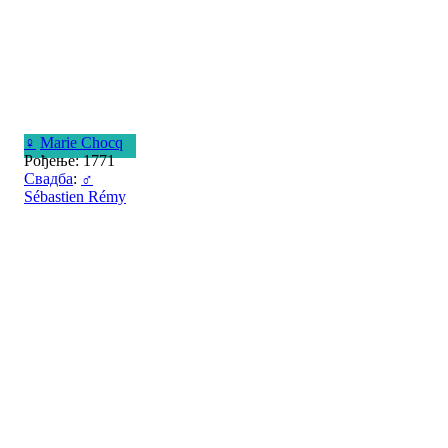
♀
Marie Chocq
Рођење: 1771
Свадба
:
♂
Sébastien Rémy