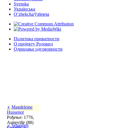
Svenska
Українська
Oʻzbekcha/ўзбекча
Политика приватности
О пројекту Родовид
Одрицање одговорности
♀
Magdeleine
Hussenot
Рођење: 1776,
Autreville (88)
♂
Sébastien
Свадба
:
♂