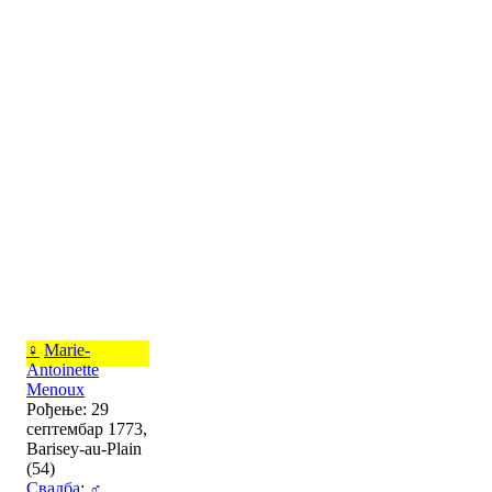
♀
Marie-
Antoinette
Menoux
Рођење: 29
септембар 1773,
Barisey-au-Plain
(54)
Свадба
:
♂