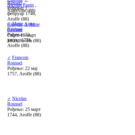
Roussel
Nicolas Panin
,
Рођење: 1
Autreville (88)
фебруар 1746,
Aroffe (88)
♀
Marie Anne
Свадба
:
♀
Anne
Roussel
Gérôme
Рођење: 23
Смрт: 19 март
јануар 1751,
1809, Aroffe (88)
Aroffe (88)
♂
François
Roussel
Рођење: 22 мај
1757, Aroffe (88)
♂
Nicolas
Roussel
Рођење: 25 март
1744, Aroffe (88)