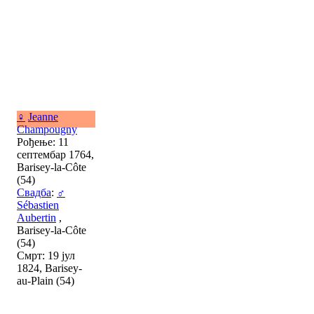
♀
Jeanne
Champougny
Рођење: 11
септембар 1764,
Barisey-la-Côte
(54)
Свадба
:
♂
Sébastien
Aubertin
,
Barisey-la-Côte
(54)
Смрт: 19 јул
1824, Barisey-
au-Plain (54)