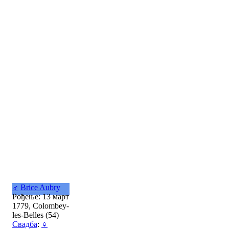
♂
Brice Aubry
Рођење: 13 март
1779, Colombey-
les-Belles (54)
Свадба
:
♀