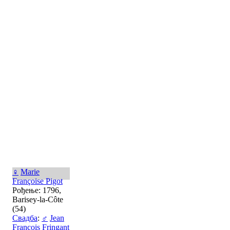
♀
Marie
Françoise Pigot
Рођење: 1796,
Barisey-la-Côte
(54)
Свадба
:
♂
Jean
François Fringant