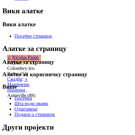
Вики алатке
Вики алатке
Посебне странице
Алатке за страницу
♂
Nicolas Panin
Алатке за страницу
Рођење: 1765,
Colombey-les-
Belles (54)
Алатке за корисничку страницу
Свадба
:
♀
Magdeleine
Више
Hussenot
,
Autreville (88)
Посебна
Шта води овамо
Одштампај
Подаци о страници
Други пројекти