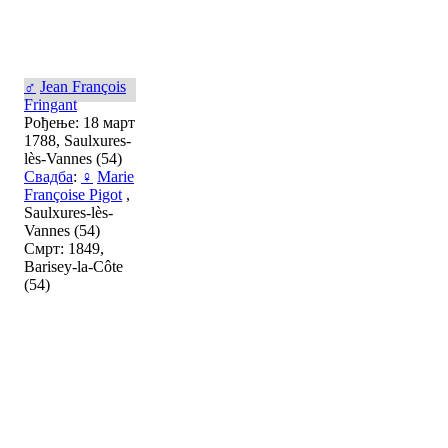
♂
Jean François
Fringant
Рођење: 18 март
1788, Saulxures-
lès-Vannes (54)
Свадба
:
♀
Marie
Françoise Pigot
,
Saulxures-lès-
Vannes (54)
Смрт: 1849,
Barisey-la-Côte
(54)