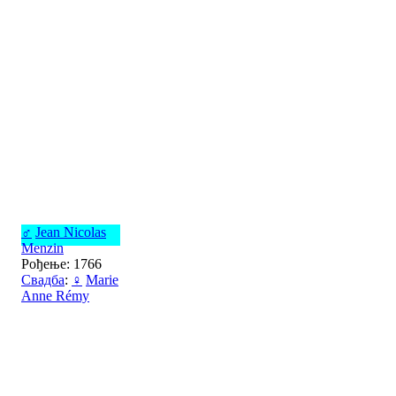
♂
Jean Nicolas
Menzin
Рођење: 1766
Свадба
:
♀
Marie
Anne Rémy