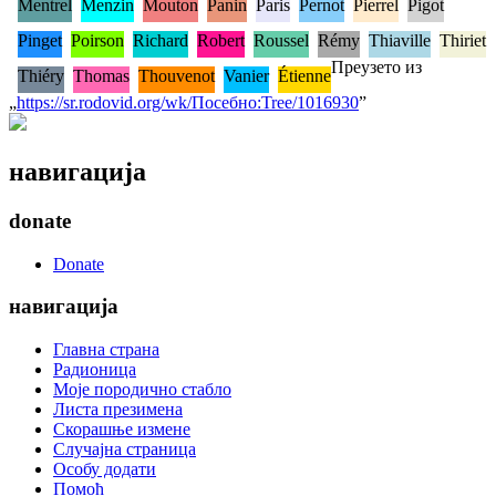
Mentrel
Menzin
Mouton
Panin
Paris
Pernot
Pierrel
Pigot
Pinget
Poirson
Richard
Robert
Roussel
Rémy
Thiaville
Thiriet
Преузето из
Thiéry
Thomas
Thouvenot
Vanier
Étienne
„
https://sr.rodovid.org/wk/Посебно:Tree/1016930
”
навигација
donate
Donate
навигација
Главна страна
Радионица
Моје породично стабло
Листа презимена
Скорашње измене
Случајна страница
Особу додати
Помоћ