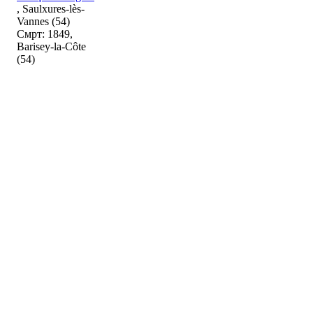
, Saulxures-lès-
Vannes (54)
Смрт: 1849,
Barisey-la-Côte
(54)