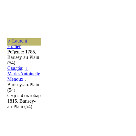
♂
Laurent
Hottier
Рођење: 1785,
Barisey-au-Plain
(54)
Свадба
:
♀
Marie-Antoinette
Menoux
,
Barisey-au-Plain
(54)
Смрт: 4 октобар
1815, Barisey-
au-Plain (54)