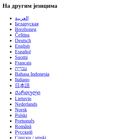
На другим језицима
العربية
Беларуская
Brezhoneg
Čeština
Deutsch
English
Español
Suomi
Français
עברית
Bahasa Indonesia
Italiano
日本語
Ქართული
Lietuvių
Nederlands
Norsk
Polski
Português
Română
Русский
Српски / srpski