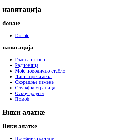
навигација
donate
Donate
навигација
Главна страна
Радионица
Моје породично стабло
Листа презимена
Скорашње измене
Случајна страница
Особу додати
Помоћ
Вики алатке
Вики алатке
Посебне странице