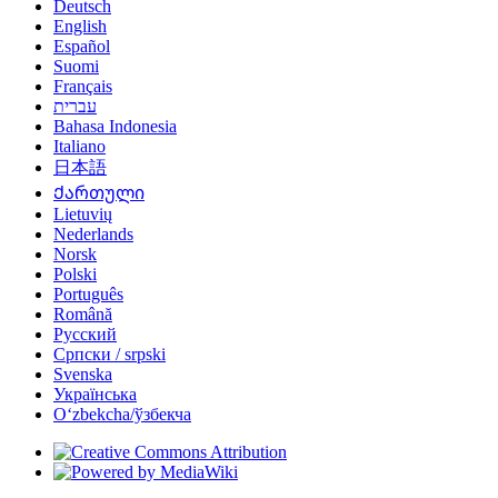
Deutsch
English
Español
Suomi
Français
עברית
Bahasa Indonesia
Italiano
日本語
Ქართული
Lietuvių
Nederlands
Norsk
Polski
Português
Română
Русский
Српски / srpski
Svenska
Українська
Oʻzbekcha/ўзбекча