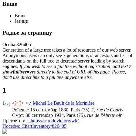
Више
Више
Језици
Радње за страницу
Особа:826405
Generation of a large tree takes a lot of resources of our web server.
Anonymous users can only see 7 generations of ancestors and 7 - of
descendants on the full tree to decrease server loading by search
engines.
If you wish to see a full tree without registration, add text
?
showfulltree=yes
directly to the end of URL of this page. Please,
don't use direct link to a full tree anywhere else.
1
1
<
?
+
?
> <
♂
Michel Le Bault de la Morinière
1/1
Рођење: 15 септембар 1880, Paris (75),
1, rue de Courty
Смрт: 30 септембар 1934, Paris (75),
rue de l'Abreuvoir
Преузето из „
https://sr.rodovid.org/wk/
Посебно:ChartInventory/826405
”