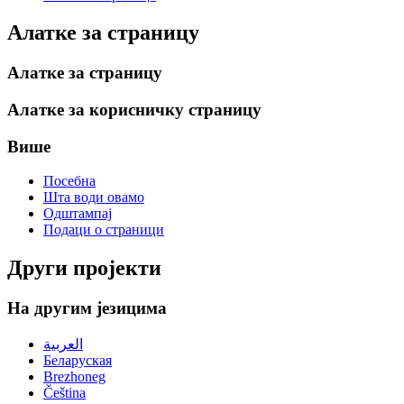
Алатке за страницу
Алатке за страницу
Алатке за корисничку страницу
Више
Посебна
Шта води овамо
Одштампај
Подаци о страници
Други пројекти
На другим језицима
العربية
Беларуская
Brezhoneg
Čeština